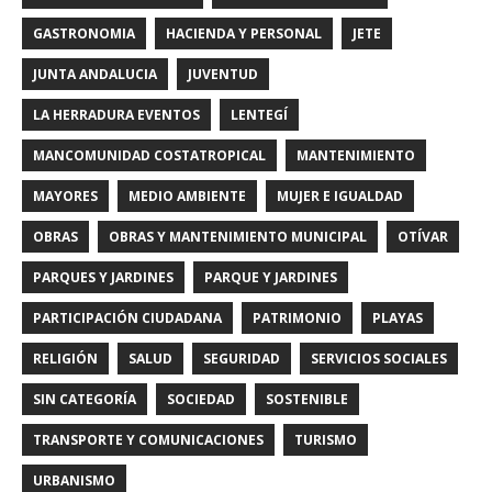
GASTRONOMIA
HACIENDA Y PERSONAL
JETE
JUNTA ANDALUCIA
JUVENTUD
LA HERRADURA EVENTOS
LENTEGÍ
MANCOMUNIDAD COSTATROPICAL
MANTENIMIENTO
MAYORES
MEDIO AMBIENTE
MUJER E IGUALDAD
OBRAS
OBRAS Y MANTENIMIENTO MUNICIPAL
OTÍVAR
PARQUES Y JARDINES
PARQUE Y JARDINES
PARTICIPACIÓN CIUDADANA
PATRIMONIO
PLAYAS
RELIGIÓN
SALUD
SEGURIDAD
SERVICIOS SOCIALES
SIN CATEGORÍA
SOCIEDAD
SOSTENIBLE
TRANSPORTE Y COMUNICACIONES
TURISMO
URBANISMO