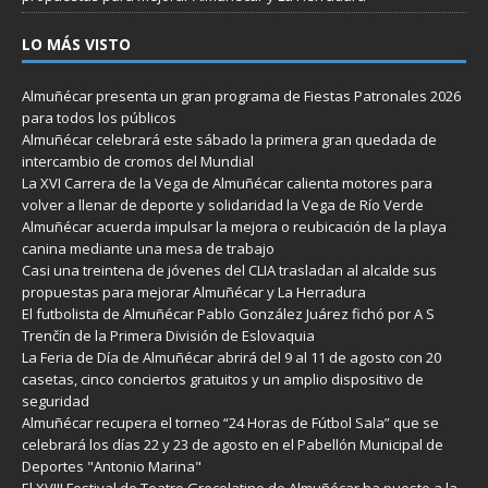
LO MÁS VISTO
Almuñécar presenta un gran programa de Fiestas Patronales 2026
para todos los públicos
Almuñécar celebrará este sábado la primera gran quedada de
intercambio de cromos del Mundial
La XVI Carrera de la Vega de Almuñécar calienta motores para
volver a llenar de deporte y solidaridad la Vega de Río Verde
Almuñécar acuerda impulsar la mejora o reubicación de la playa
canina mediante una mesa de trabajo
Casi una treintena de jóvenes del CLIA trasladan al alcalde sus
propuestas para mejorar Almuñécar y La Herradura
El futbolista de Almuñécar Pablo González Juárez fichó por A S
Trenčín de la Primera División de Eslovaquia
La Feria de Día de Almuñécar abrirá del 9 al 11 de agosto con 20
casetas, cinco conciertos gratuitos y un amplio dispositivo de
seguridad
Almuñécar recupera el torneo “24 Horas de Fútbol Sala” que se
celebrará los días 22 y 23 de agosto en el Pabellón Municipal de
Deportes "Antonio Marina"
El XVIII Festival de Teatro Grecolatino de Almuñécar ha puesto a la