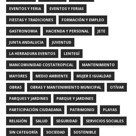
EVENTOS Y FERIA
EVENTOS Y FERIAS
FIESTAS Y TRADICIONES
FORMACIÓN Y EMPLEO
GASTRONOMIA
HACIENDA Y PERSONAL
JETE
JUNTA ANDALUCIA
JUVENTUD
LA HERRADURA EVENTOS
LENTEGÍ
MANCOMUNIDAD COSTATROPICAL
MANTENIMIENTO
MAYORES
MEDIO AMBIENTE
MUJER E IGUALDAD
OBRAS
OBRAS Y MANTENIMIENTO MUNICIPAL
OTÍVAR
PARQUES Y JARDINES
PARQUE Y JARDINES
PARTICIPACIÓN CIUDADANA
PATRIMONIO
PLAYAS
RELIGIÓN
SALUD
SEGURIDAD
SERVICIOS SOCIALES
SIN CATEGORÍA
SOCIEDAD
SOSTENIBLE