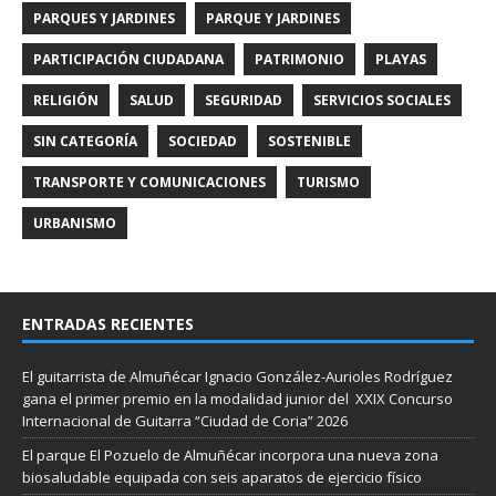
PARQUES Y JARDINES
PARQUE Y JARDINES
PARTICIPACIÓN CIUDADANA
PATRIMONIO
PLAYAS
RELIGIÓN
SALUD
SEGURIDAD
SERVICIOS SOCIALES
SIN CATEGORÍA
SOCIEDAD
SOSTENIBLE
TRANSPORTE Y COMUNICACIONES
TURISMO
URBANISMO
ENTRADAS RECIENTES
El guitarrista de Almuñécar Ignacio González-Aurioles Rodríguez
gana el primer premio en la modalidad junior del XXIX Concurso
Internacional de Guitarra “Ciudad de Coria” 2026
El parque El Pozuelo de Almuñécar incorpora una nueva zona
biosaludable equipada con seis aparatos de ejercicio físico