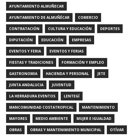
AYUNTAMIENTO ALMUÑECAR
AYUNTAMIENTO DE ALMUÑÉCAR
COMERCIO
CONTRATACIÓN
CULTURA Y EDUCACIÓN
DEPORTES
DIPUTACIÓN
EDUCACIÓN
EMPRESAS
EVENTOS Y FERIA
EVENTOS Y FERIAS
FIESTAS Y TRADICIONES
FORMACIÓN Y EMPLEO
GASTRONOMIA
HACIENDA Y PERSONAL
JETE
JUNTA ANDALUCIA
JUVENTUD
LA HERRADURA EVENTOS
LENTEGÍ
MANCOMUNIDAD COSTATROPICAL
MANTENIMIENTO
MAYORES
MEDIO AMBIENTE
MUJER E IGUALDAD
OBRAS
OBRAS Y MANTENIMIENTO MUNICIPAL
OTÍVAR