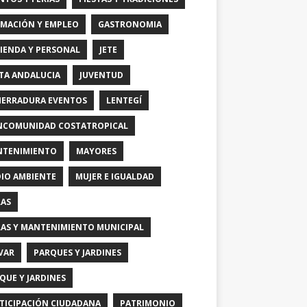
MACIÓN Y EMPLEO
GASTRONOMIA
IENDA Y PERSONAL
JETE
TA ANDALUCIA
JUVENTUD
HERRADURA EVENTOS
LENTEGÍ
COMUNIDAD COSTATROPICAL
TENIMIENTO
MAYORES
IO AMBIENTE
MUJER E IGUALDAD
AS
AS Y MANTENIMIENTO MUNICIPAL
VAR
PARQUES Y JARDINES
QUE Y JARDINES
TICIPACIÓN CIUDADANA
PATRIMONIO