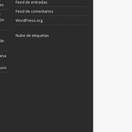
Feed de entradas
les
Feed de comentarios
e
ión
WordPress.org
Nube de etiquetas
 de
mana
 uso