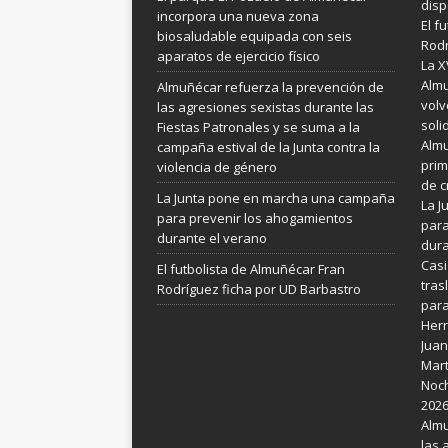
disp
incorpora una nueva zona
El f
biosaludable equipada con seis
Rodr
aparatos de ejercicio físico
La X
Almu
Almuñécar refuerza la prevención de
volv
las agresiones sexistas durante las
soli
Fiestas Patronales y se suma a la
Almu
campaña estival de la Junta contra la
prim
violencia de género
de c
La Junta pone en marcha una campaña
La 
para prevenir los ahogamientos
para
durante el verano
dura
Casi
El futbolista de Almuñécar Fran
tras
Rodríguez ficha por UD Barbastro
para
Her
Juan
Mart
Noch
202
Almu
las 