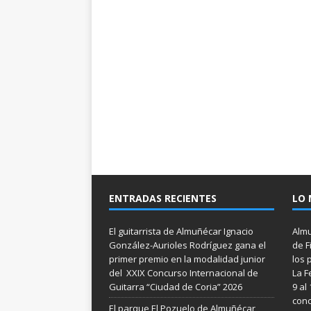
ENTRADAS RECIENTES
LO 
El guitarrista de Almuñécar Ignacio
Almu
González-Aurioles Rodríguez gana el
de F
primer premio en la modalidad junior
los 
del XXIX Concurso Internacional de
La F
Guitarra “Ciudad de Coria” 2026
9 al
conc
El parque El Pozuelo de Almuñécar