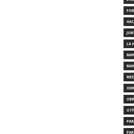
FOR
HAC
JUN
LA 
MAN
MAN
MED
OBR
OBR
OTÍ
PAR
PAR