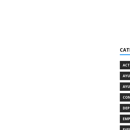
CAT
ACT
AYU
AYU
CON
DEP
EMP
EVE