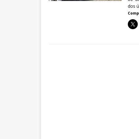
dos 
Compa