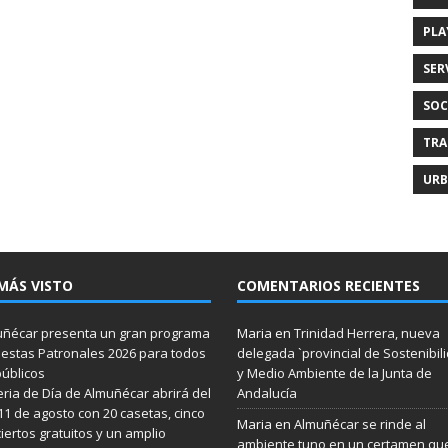
PLA
SER
SOC
TRA
URB
MÁS VISTO
COMENTARIOS RECIENTES
ñécar presenta un gran programa
Maria
en
Trinidad Herrera, nueva
iestas Patronales 2026 para todos
delegada `provincial de Sostenibil
públicos
y Medio Ambiente de la Junta de
eria de Día de Almuñécar abrirá del
Andalucía
 11 de agosto con 20 casetas, cinco
Maria
en
Almuñécar se rinde al
iertos gratuitos y un amplio
ambiente tuno en un certamen qu