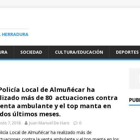
A HERRADURA
URA
SOCIEDAD
CULTURA/EDUCACIÓN
DEPORTES
Policía Local de Almuñécar ha
lizado más de 80 actuaciones contra
PUB
venta ambulante y el top manta en
 dos últimos meses.
sto 7, 2018
Juan Manuel De Haro
0
licía Local de Almuñécar ha realizado más de
tuaciones contra la venta ambulante y el top manta en los