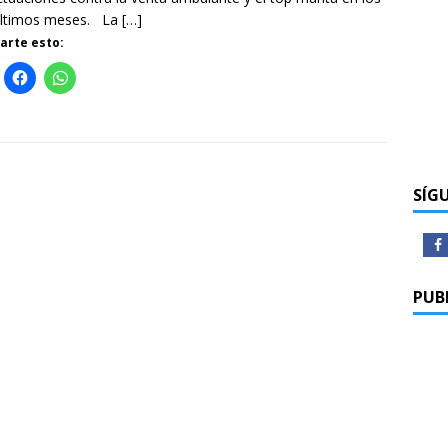
últimos meses. La
[…]
rte esto:
SÍG
PUB