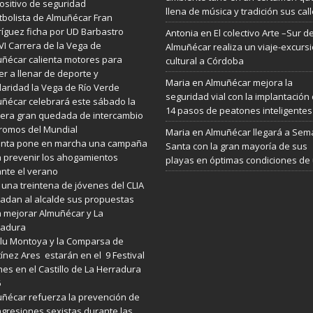
ositivo de seguridad
llena de música y tradición sus cal
utbolista de Almuñécar Fran
íguez ficha por UD Barbastro
Antonia
en
El colectivo Arte –Sur d
VI Carrera de la Vega de
Almuñécar realiza un viaje-excurs
ñécar calienta motores para
cultural a Córdoba
er a llenar de deporte y
Maria
en
Almuñécar mejora la
daridad la Vega de Río Verde
seguridad vial con la implantación
ñécar celebrará este sábado la
14 pasos de peatones inteligentes
era gran quedada de intercambio
romos del Mundial
Maria
en
Almuñécar llegará a Se
Junta pone en marcha una campaña
Santa con la gran mayoría de sus
 prevenir los ahogamientos
playas en óptimas condiciones de
nte el verano
 una treintena de jóvenes del CLIA
ladan al alcalde sus propuestas
 mejorar Almuñécar y La
radura
lu Montoya y la Comparsa de
ínez Ares estarán en el 9 Festival
es en el Castillo de La Herradura
6
ñécar refuerza la prevención de
agresiones sexistas durante las