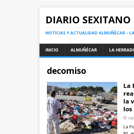
DIARIO SEXITANO
NOTICIAS Y ACTUALIDAD ALMUÑÉCAR - L
INICIO
ALMUÑÉCAR
LA HERRAD
decomiso
La 
rea
la 
los
ago
La Po
80 ac