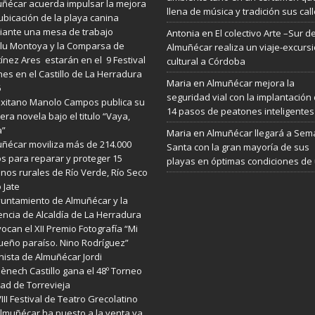
ñécar acuerda impulsar la mejora
llena de música y tradición sus cal
ubicación de la playa canina
ante una mesa de trabajo
Antonia
en
El colectivo Arte –Sur d
lu Montoya y la Comparsa de
Almuñécar realiza un viaje-excurs
ínez Ares estarán en el 9 Festival
cultural a Córdoba
es en el Castillo de La Herradura
Maria
en
Almuñécar mejora la
6
seguridad vial con la implantación
exitano Manolo Campos publica su
14 pasos de peatones inteligentes
era novela bajo el titulo “Vaya,
a”
Maria
en
Almuñécar llegará a Se
ñécar moviliza más de 214.000
Santa con la gran mayoría de sus
s para reparar y proteger 15
playas en óptimas condiciones de
nos rurales de Río Verde, Río Seco
o Jate
yuntamiento de Almuñécar y la
ncia de Alcaldía de La Herradura
ocan el XII Premio Fotografía “Mi
eño paraíso. Nino Rodríguez”
enista de Almuñécar Jordi
nech Castillo gana el 48º Torneo
ad de Torrevieja
VIII Festival de Teatro Grecolatino
lmuñécar ha puesto a la venta ya