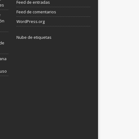
Feed de entradas
les
Feed de comentarios
e
ión
WordPress.org
Nube de etiquetas
 de
mana
 uso