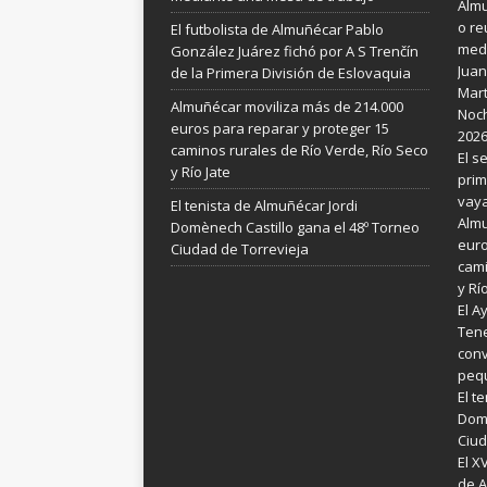
Almu
o re
El futbolista de Almuñécar Pablo
medi
González Juárez fichó por A S Trenčín
Juan
de la Primera División de Eslovaquia
Mart
Almuñécar moviliza más de 214.000
Noch
euros para reparar y proteger 15
202
caminos rurales de Río Verde, Río Seco
El s
y Río Jate
prim
vay
El tenista de Almuñécar Jordi
Almu
Domènech Castillo gana el 48º Torneo
euro
Ciudad de Torrevieja
cami
y Rí
El A
Tene
conv
pequ
El t
Domè
Ciud
El X
de A