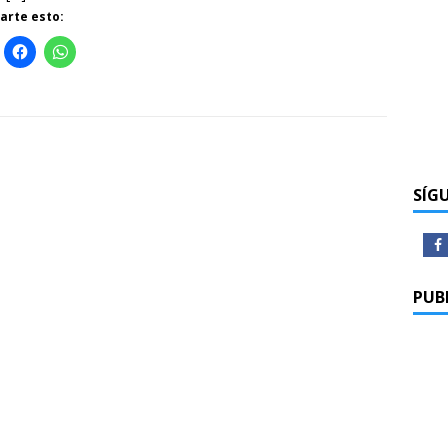
rte esto:
SÍG
PUB