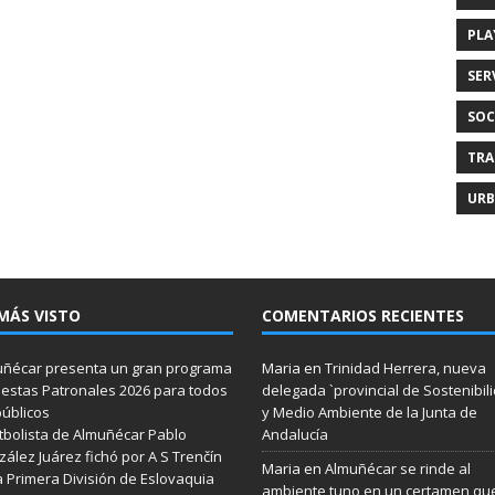
PLA
SER
SOC
TRA
URB
MÁS VISTO
COMENTARIOS RECIENTES
ñécar presenta un gran programa
Maria
en
Trinidad Herrera, nueva
iestas Patronales 2026 para todos
delegada `provincial de Sostenibil
públicos
y Medio Ambiente de la Junta de
utbolista de Almuñécar Pablo
Andalucía
ález Juárez fichó por A S Trenčín
Maria
en
Almuñécar se rinde al
a Primera División de Eslovaquia
ambiente tuno en un certamen qu