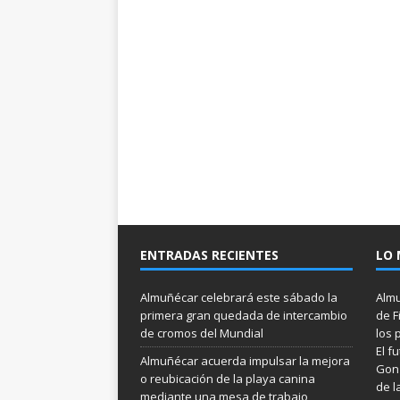
ENTRADAS RECIENTES
LO 
Almuñécar celebrará este sábado la
Almu
primera gran quedada de intercambio
de F
de cromos del Mundial
los 
El f
Almuñécar acuerda impulsar la mejora
Gonz
o reubicación de la playa canina
de l
mediante una mesa de trabajo