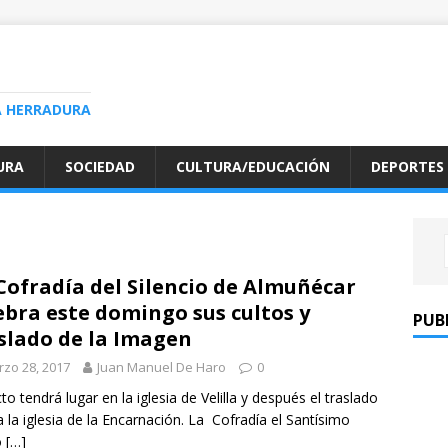
A HERRADURA
URA
SOCIEDAD
CULTURA/EDUCACIÓN
DEPORTES
Cofradía del Silencio de Almuñécar
ebra este domingo sus cultos y
PUB
slado de la Imagen
zo 28, 2017
Juan Manuel De Haro
0
to tendrá lugar en la iglesia de Velilla y después el traslado
 la iglesia de la Encarnación. La Cofradía el Santísimo
o
[…]