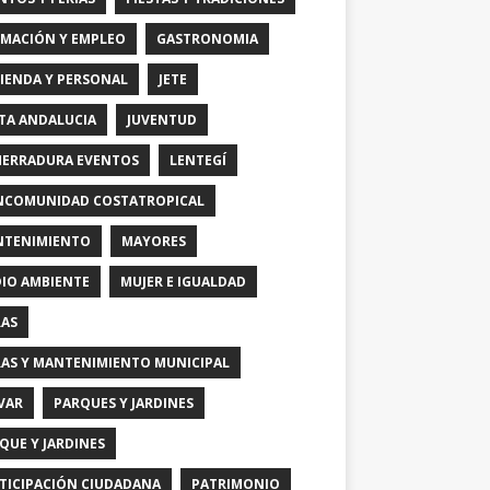
MACIÓN Y EMPLEO
GASTRONOMIA
IENDA Y PERSONAL
JETE
TA ANDALUCIA
JUVENTUD
HERRADURA EVENTOS
LENTEGÍ
COMUNIDAD COSTATROPICAL
TENIMIENTO
MAYORES
IO AMBIENTE
MUJER E IGUALDAD
AS
AS Y MANTENIMIENTO MUNICIPAL
VAR
PARQUES Y JARDINES
QUE Y JARDINES
TICIPACIÓN CIUDADANA
PATRIMONIO