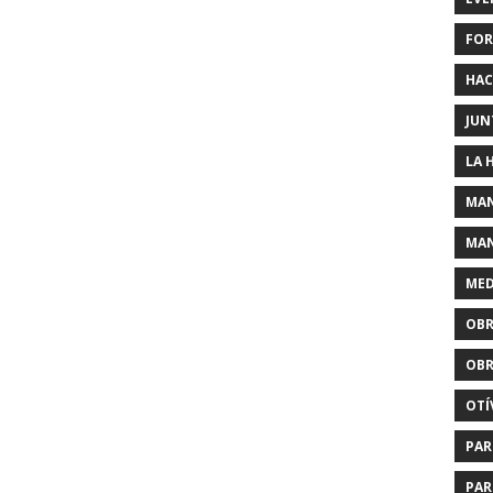
FOR
HAC
JUN
LA 
MAN
MAN
MED
OBR
OBR
OTÍ
PAR
PAR