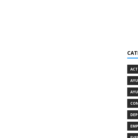
CAT
ACT
AYU
AYU
CON
DEP
EMP
EVE