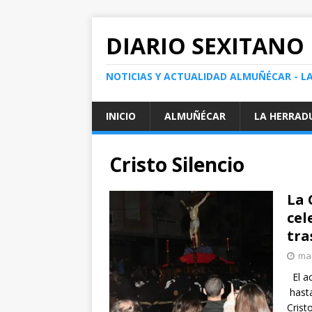
DIARIO SEXITANO
NOTICIAS Y ACTUALIDAD ALMUÑÉCAR - L
INICIO
ALMUÑÉCAR
LA HERRAD
Cristo Silencio
La 
cel
tra
mar
El ac
hasta
Crist