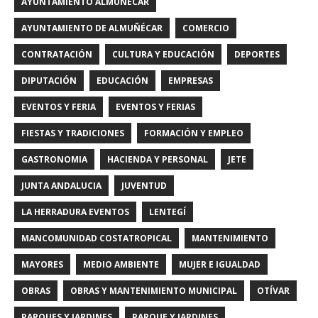
AYUNTAMIENTO ALMUÑECAR
AYUNTAMIENTO DE ALMUÑÉCAR
COMERCIO
CONTRATACIÓN
CULTURA Y EDUCACIÓN
DEPORTES
DIPUTACIÓN
EDUCACIÓN
EMPRESAS
EVENTOS Y FERIA
EVENTOS Y FERIAS
FIESTAS Y TRADICIONES
FORMACIÓN Y EMPLEO
GASTRONOMIA
HACIENDA Y PERSONAL
JETE
JUNTA ANDALUCIA
JUVENTUD
LA HERRADURA EVENTOS
LENTEGÍ
MANCOMUNIDAD COSTATROPICAL
MANTENIMIENTO
MAYORES
MEDIO AMBIENTE
MUJER E IGUALDAD
OBRAS
OBRAS Y MANTENIMIENTO MUNICIPAL
OTÍVAR
PARQUES Y JARDINES
PARQUE Y JARDINES