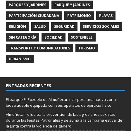
PARQUES Y JARDINES
PARQUE Y JARDINES
PARTICIPACIÓN CIUDADANA
PATRIMONIO
PLAYAS
RELIGIÓN
SALUD
SEGURIDAD
SERVICIOS SOCIALES
SIN CATEGORÍA
SOCIEDAD
SOSTENIBLE
TRANSPORTE Y COMUNICACIONES
TURISMO
URBANISMO
ENTRADAS RECIENTES
El parque El Pozuelo de Almuñécar incorpora una nueva zona
biosaludable equipada con seis aparatos de ejercicio físico
Almuñécar refuerza la prevención de las agresiones sexistas
durante las Fiestas Patronales y se suma a la campaña estival de
la Junta contra la violencia de género