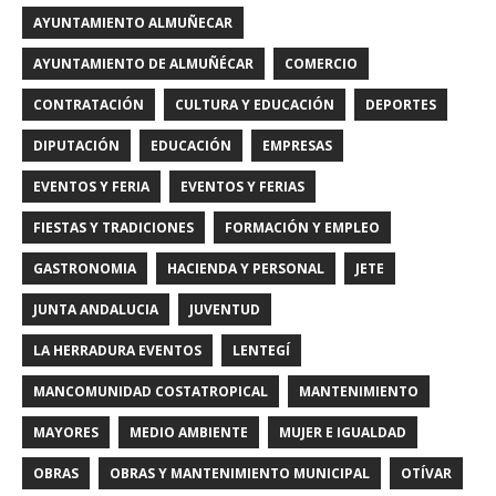
AYUNTAMIENTO ALMUÑECAR
AYUNTAMIENTO DE ALMUÑÉCAR
COMERCIO
CONTRATACIÓN
CULTURA Y EDUCACIÓN
DEPORTES
DIPUTACIÓN
EDUCACIÓN
EMPRESAS
EVENTOS Y FERIA
EVENTOS Y FERIAS
FIESTAS Y TRADICIONES
FORMACIÓN Y EMPLEO
GASTRONOMIA
HACIENDA Y PERSONAL
JETE
JUNTA ANDALUCIA
JUVENTUD
LA HERRADURA EVENTOS
LENTEGÍ
MANCOMUNIDAD COSTATROPICAL
MANTENIMIENTO
MAYORES
MEDIO AMBIENTE
MUJER E IGUALDAD
OBRAS
OBRAS Y MANTENIMIENTO MUNICIPAL
OTÍVAR