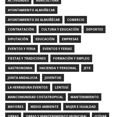
ACTIVIDADES
AGRICULTURA
AYUNTAMIENTO ALMUÑECAR
AYUNTAMIENTO DE ALMUÑÉCAR
COMERCIO
CONTRATACIÓN
CULTURA Y EDUCACIÓN
DEPORTES
DIPUTACIÓN
EDUCACIÓN
EMPRESAS
EVENTOS Y FERIA
EVENTOS Y FERIAS
FIESTAS Y TRADICIONES
FORMACIÓN Y EMPLEO
GASTRONOMIA
HACIENDA Y PERSONAL
JETE
JUNTA ANDALUCIA
JUVENTUD
LA HERRADURA EVENTOS
LENTEGÍ
MANCOMUNIDAD COSTATROPICAL
MANTENIMIENTO
MAYORES
MEDIO AMBIENTE
MUJER E IGUALDAD
OBRAS
OBRAS Y MANTENIMIENTO MUNICIPAL
OTÍVAR