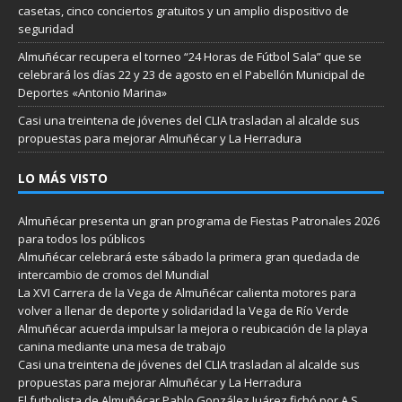
casetas, cinco conciertos gratuitos y un amplio dispositivo de
seguridad
Almuñécar recupera el torneo “24 Horas de Fútbol Sala” que se
celebrará los días 22 y 23 de agosto en el Pabellón Municipal de
Deportes «Antonio Marina»
Casi una treintena de jóvenes del CLIA trasladan al alcalde sus
propuestas para mejorar Almuñécar y La Herradura
LO MÁS VISTO
Almuñécar presenta un gran programa de Fiestas Patronales 2026
para todos los públicos
Almuñécar celebrará este sábado la primera gran quedada de
intercambio de cromos del Mundial
La XVI Carrera de la Vega de Almuñécar calienta motores para
volver a llenar de deporte y solidaridad la Vega de Río Verde
Almuñécar acuerda impulsar la mejora o reubicación de la playa
canina mediante una mesa de trabajo
Casi una treintena de jóvenes del CLIA trasladan al alcalde sus
propuestas para mejorar Almuñécar y La Herradura
El futbolista de Almuñécar Pablo González Juárez fichó por A S