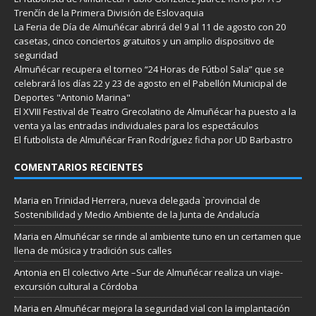
Trenčín de la Primera División de Eslovaquia
La Feria de Día de Almuñécar abrirá del 9 al 11 de agosto con 20
casetas, cinco conciertos gratuitos y un amplio dispositivo de
seguridad
Almuñécar recupera el torneo “24 Horas de Fútbol Sala” que se
celebrará los días 22 y 23 de agosto en el Pabellón Municipal de
Deportes "Antonio Marina"
El XVIII Festival de Teatro Grecolatino de Almuñécar ha puesto a la
venta ya las entradas individuales para los espectáculos
El futbolista de Almuñécar Fran Rodríguez ficha por UD Barbastro
COMENTARIOS RECIENTES
Maria
en
Trinidad Herrera, nueva delegada `provincial de
Sostenibilidad y Medio Ambiente de la Junta de Andalucía
Maria
en
Almuñécar se rinde al ambiente tuno en un certamen que
llena de música y tradición sus calles
Antonia
en
El colectivo Arte –Sur de Almuñécar realiza un viaje-
excursión cultural a Córdoba
Maria
en
Almuñécar mejora la seguridad vial con la implantación