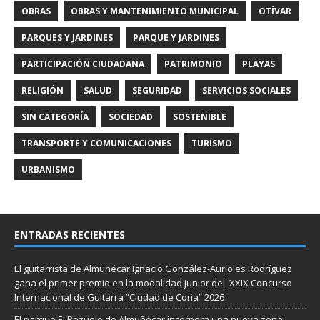
OBRAS
OBRAS Y MANTENIMIENTO MUNICIPAL
OTÍVAR
PARQUES Y JARDINES
PARQUE Y JARDINES
PARTICIPACIÓN CIUDADANA
PATRIMONIO
PLAYAS
RELIGIÓN
SALUD
SEGURIDAD
SERVICIOS SOCIALES
SIN CATEGORÍA
SOCIEDAD
SOSTENIBLE
TRANSPORTE Y COMUNICACIONES
TURISMO
URBANISMO
ENTRADAS RECIENTES
El guitarrista de Almuñécar Ignacio González-Aurioles Rodríguez
gana el primer premio en la modalidad junior del XXIX Concurso
Internacional de Guitarra “Ciudad de Coria” 2026
El parque El Pozuelo de Almuñécar incorpora una nueva zona