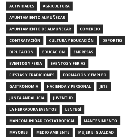
ACTIVIDADES
AGRICULTURA
AYUNTAMIENTO ALMUÑECAR
AYUNTAMIENTO DE ALMUÑÉCAR
COMERCIO
CONTRATACIÓN
CULTURA Y EDUCACIÓN
DEPORTES
DIPUTACIÓN
EDUCACIÓN
EMPRESAS
EVENTOS Y FERIA
EVENTOS Y FERIAS
FIESTAS Y TRADICIONES
FORMACIÓN Y EMPLEO
GASTRONOMIA
HACIENDA Y PERSONAL
JETE
JUNTA ANDALUCIA
JUVENTUD
LA HERRADURA EVENTOS
LENTEGÍ
MANCOMUNIDAD COSTATROPICAL
MANTENIMIENTO
MAYORES
MEDIO AMBIENTE
MUJER E IGUALDAD