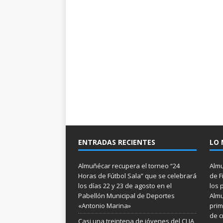
ENTRADAS RECIENTES
LO 
Almuñécar recupera el torneo “24
Almu
Horas de Fútbol Sala” que se celebrará
de F
los días 22 y 23 de agosto en el
los 
Pabellón Municipal de Deportes
Almu
«Antonio Marina»
prim
de c
Casi una treintena de jóvenes del CLIA