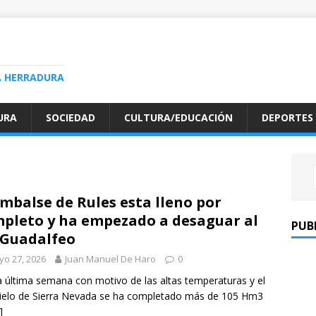
A HERRADURA
URA
SOCIEDAD
CULTURA/EDUCACIÓN
DEPORTES
embalse de Rules esta lleno por
pleto y ha empezado a desaguar al
PUB
 Guadalfeo
o 27, 2026
Juan Manuel De Haro
0
 última semana con motivo de las altas temperaturas y el
elo de Sierra Nevada se ha completado más de 105 Hm3
]