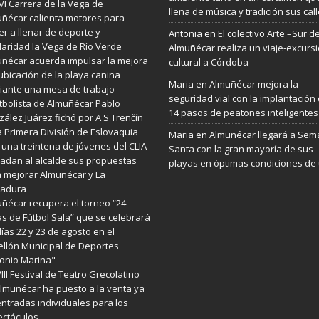
VI Carrera de la Vega de
llena de música y tradición sus cal
ñécar calienta motores para
er a llenar de deporte y
Antonia
en
El colectivo Arte –Sur d
daridad la Vega de Río Verde
Almuñécar realiza un viaje-excurs
ñécar acuerda impulsar la mejora
cultural a Córdoba
ubicación de la playa canina
Maria
en
Almuñécar mejora la
ante una mesa de trabajo
seguridad vial con la implantación
utbolista de Almuñécar Pablo
14 pasos de peatones inteligentes
ález Juárez fichó por A S Trenčín
a Primera División de Eslovaquia
Maria
en
Almuñécar llegará a Se
 una treintena de jóvenes del CLIA
Santa con la gran mayoría de sus
ladan al alcalde sus propuestas
playas en óptimas condiciones de
 mejorar Almuñécar y La
radura
ñécar recupera el torneo “24
s de Fútbol Sala” que se celebrará
días 22 y 23 de agosto en el
llón Municipal de Deportes
onio Marina"
VIII Festival de Teatro Grecolatino
lmuñécar ha puesto a la venta ya
entradas individuales para los
ctáculos