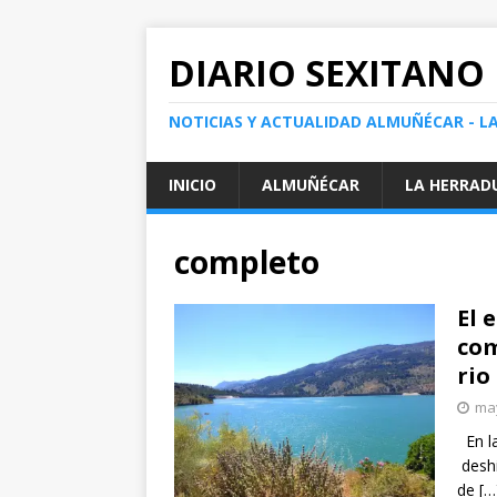
DIARIO SEXITANO
NOTICIAS Y ACTUALIDAD ALMUÑÉCAR - L
INICIO
ALMUÑÉCAR
LA HERRAD
completo
El 
com
rio
may
En la
deshi
de
[…