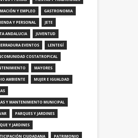
MACIÓN Y EMPLEO
GASTRONOMIA
IENDA Y PERSONAL
JETE
TA ANDALUCIA
JUVENTUD
HERRADURA EVENTOS
LENTEGÍ
COMUNIDAD COSTATROPICAL
TENIMIENTO
MAYORES
IO AMBIENTE
MUJER E IGUALDAD
AS
AS Y MANTENIMIENTO MUNICIPAL
VAR
PARQUES Y JARDINES
QUE Y JARDINES
TICIPACIÓN CIUDADANA
PATRIMONIO