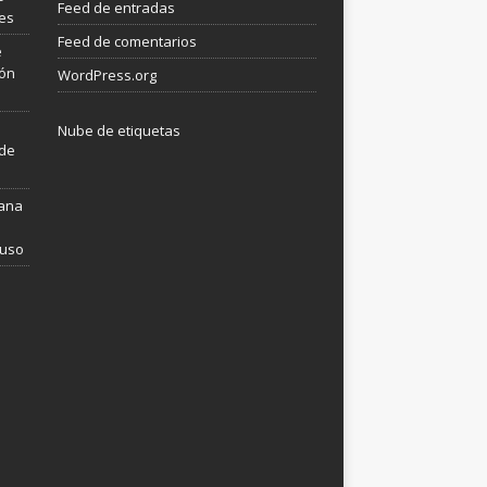
Feed de entradas
les
Feed de comentarios
e
ión
WordPress.org
Nube de etiquetas
 de
mana
 uso