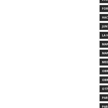
FOR
HAC
JUN
LA 
MAN
MAN
MED
OBR
OBR
OTÍ
PAR
PAR