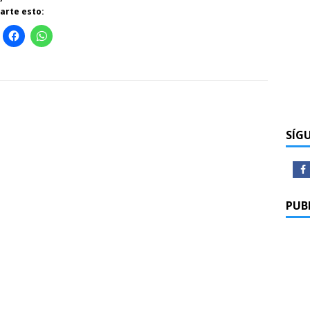
rte esto:
SÍG
PUB