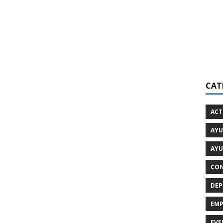
CAT
ACT
AYU
AYU
CON
DEP
EMP
EVE