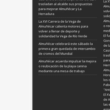
La X
trasladan al alcalde sus propuestas
Almu
para mejorar Almuñécar y La
volv
Herradura
soli
Almu
La XVI Carrera de la Vega de
o re
Almuñécar calienta motores para
medi
volver a llenar de deporte y
El f
solidaridad la Vega de Río Verde
Gonz
Almuñécar celebrará este sábado la
de l
primera gran quedada de intercambio
Casi
de cromos del Mundial
tras
para
Almuñécar acuerda impulsar la mejora
Her
o reubicación de la playa canina
Almu
mediante una mesa de trabajo
Hora
los 
Pabe
"Ant
El X
de A
las 
espe