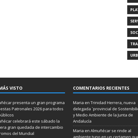
PLA
SER
SOC
TRA
URB
MÁS VISTO
COMENTARIOS RECIENTES
ñécar presenta un gran programa
Maria
en
Trinidad Herrera, nueva
iestas Patronales 2026 para todos
delegada `provincial de Sostenibil
públicos
y Medio Ambiente de la Junta de
ñécar celebrará este sábado la
Andalucía
era gran quedada de intercambio
Maria
en
Almuñécar se rinde al
romos del Mundial
ambiente tuno en un certamen qu