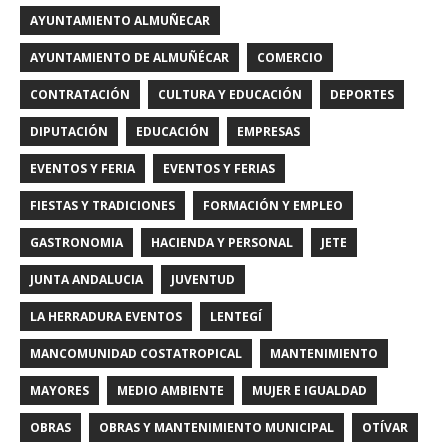
AYUNTAMIENTO ALMUÑECAR
AYUNTAMIENTO DE ALMUÑÉCAR
COMERCIO
CONTRATACIÓN
CULTURA Y EDUCACIÓN
DEPORTES
DIPUTACIÓN
EDUCACIÓN
EMPRESAS
EVENTOS Y FERIA
EVENTOS Y FERIAS
FIESTAS Y TRADICIONES
FORMACIÓN Y EMPLEO
GASTRONOMIA
HACIENDA Y PERSONAL
JETE
JUNTA ANDALUCIA
JUVENTUD
LA HERRADURA EVENTOS
LENTEGÍ
MANCOMUNIDAD COSTATROPICAL
MANTENIMIENTO
MAYORES
MEDIO AMBIENTE
MUJER E IGUALDAD
OBRAS
OBRAS Y MANTENIMIENTO MUNICIPAL
OTÍVAR