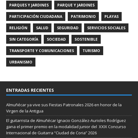
PARQUES Y JARDINES
PARQUE Y JARDINES
PARTICIPACIÓN CIUDADANA
PATRIMONIO
PLAYAS
RELIGIÓN
SALUD
SEGURIDAD
SERVICIOS SOCIALES
SIN CATEGORÍA
SOCIEDAD
SOSTENIBLE
TRANSPORTE Y COMUNICACIONES
TURISMO
URBANISMO
ENTRADAS RECIENTES
Almuñécar ya vive sus Fiestas Patronales 2026 en honor de la
Virgen de la Antigua
El guitarrista de Almuñécar Ignacio González-Aurioles Rodríguez
gana el primer premio en la modalidad junior del XXIX Concurso
Internacional de Guitarra “Ciudad de Coria” 2026