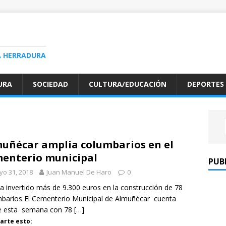
A HERRADURA
URA
SOCIEDAD
CULTURA/EDUCACIÓN
DEPORTES
uñécar amplia columbarios en el
enterio municipal
PUB
o 31, 2018
Juan Manuel De Haro
0
 invertido más de 9.300 euros en la construcción de 78
barios El Cementerio Municipal de Almuñécar cuenta
e esta semana con 78
[…]
rte esto: