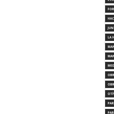
FOR
HAC
JUN
LA 
MAN
MAN
MED
OBR
OBR
OTÍ
PAR
PAR