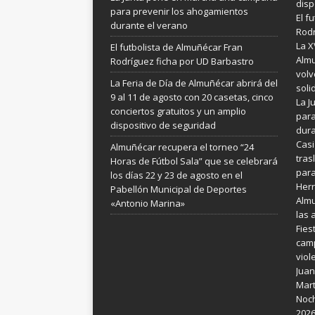
disp
para prevenir los ahogamientos
El f
durante el verano
Rodr
La X
El futbolista de Almuñécar Fran
Almu
Rodríguez ficha por UD Barbastro
volv
La Feria de Día de Almuñécar abrirá del
soli
9 al 11 de agosto con 20 casetas, cinco
La 
conciertos gratuitos y un amplio
para
dispositivo de seguridad
dura
Casi
Almuñécar recupera el torneo “24
tras
Horas de Fútbol Sala” que se celebrará
para
los días 22 y 23 de agosto en el
Her
Pabellón Municipal de Deportes
Almu
«Antonio Marina»
las 
Fies
camp
viol
Juan
Mart
Noch
202