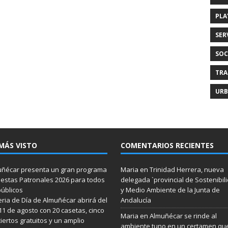
PLA
SER
SOC
TRA
URB
MÁS VISTO
COMENTARIOS RECIENTES
ñécar presenta un gran programa
Maria
en
Trinidad Herrera, nueva
iestas Patronales 2026 para todos
delegada `provincial de Sostenibil
públicos
y Medio Ambiente de la Junta de
eria de Día de Almuñécar abrirá del
Andalucía
 11 de agosto con 20 casetas, cinco
Maria
en
Almuñécar se rinde al
iertos gratuitos y un amplio
ambiente tuno en un certamen qu