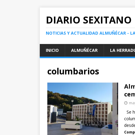
DIARIO SEXITANO
NOTICIAS Y ACTUALIDAD ALMUÑÉCAR - L
INICIO
ALMUÑÉCAR
LA HERRAD
columbarios
Alm
cem
may
Se ha
colum
desd
Compa