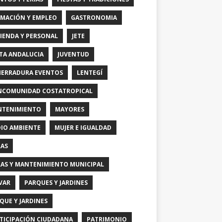
MACIÓN Y EMPLEO
GASTRONOMIA
IENDA Y PERSONAL
JETE
TA ANDALUCIA
JUVENTUD
HERRADURA EVENTOS
LENTEGÍ
COMUNIDAD COSTATROPICAL
TENIMIENTO
MAYORES
IO AMBIENTE
MUJER E IGUALDAD
AS
AS Y MANTENIMIENTO MUNICIPAL
VAR
PARQUES Y JARDINES
QUE Y JARDINES
TICIPACIÓN CIUDADANA
PATRIMONIO