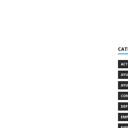
CAT
ACT
AYU
AYU
CON
DEP
EMP
EVE