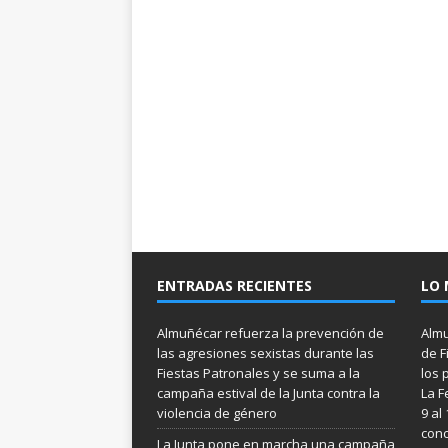
ENTRADAS RECIENTES
LO 
Almuñécar refuerza la prevención de
Almu
las agresiones sexistas durante las
de F
Fiestas Patronales y se suma a la
los 
campaña estival de la Junta contra la
La F
violencia de género
9 al
conc
La Junta pone en marcha una campaña