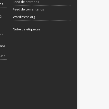
Feed de entradas
les
Feed de comentarios
e
ión
WordPress.org
Nube de etiquetas
 de
mana
 uso