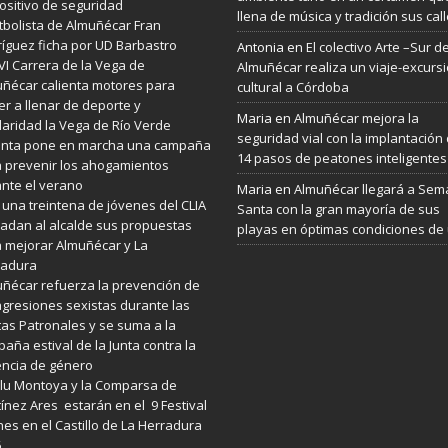
ositivo de seguridad
llena de música y tradición sus cal
utbolista de Almuñécar Fran
íguez ficha por UD Barbastro
Antonia
en
El colectivo Arte –Sur d
VI Carrera de la Vega de
Almuñécar realiza un viaje-excurs
ñécar calienta motores para
cultural a Córdoba
er a llenar de deporte y
Maria
en
Almuñécar mejora la
daridad la Vega de Río Verde
seguridad vial con la implantación
Junta pone en marcha una campaña
14 pasos de peatones inteligentes
 prevenir los ahogamientos
nte el verano
Maria
en
Almuñécar llegará a Se
 una treintena de jóvenes del CLIA
Santa con la gran mayoría de sus
ladan al alcalde sus propuestas
playas en óptimas condiciones de
 mejorar Almuñécar y La
radura
ñécar refuerza la prevención de
agresiones sexistas durante las
tas Patronales y se suma a la
aña estival de la Junta contra la
encia de género
lu Montoya y la Comparsa de
ínez Ares estarán en el 9 Festival
es en el Castillo de La Herradura
6