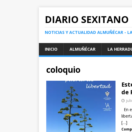
DIARIO SEXITANO
NOTICIAS Y ACTUALIDAD ALMUÑÉCAR - L
INICIO
ALMUÑÉCAR
LA HERRAD
coloquio
Est
de 
jul
En es
liber
[…]
Compa