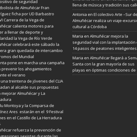
ositivo de seguridad
llena de música y tradición sus cal
utbolista de Almuñécar Fran
íguez ficha por UD Barbastro
Antonia
en
El colectivo Arte –Sur d
VI Carrera de la Vega de
Almuñécar realiza un viaje-excurs
ñécar calienta motores para
cultural a Córdoba
er a llenar de deporte y
Maria
en
Almuñécar mejora la
daridad la Vega de Río Verde
seguridad vial con la implantación
ñécar celebrará este sábado la
14 pasos de peatones inteligentes
era gran quedada de intercambio
romos del Mundial
Maria
en
Almuñécar llegará a Se
Junta pone en marcha una campaña
Santa con la gran mayoría de sus
 prevenir los ahogamientos
playas en óptimas condiciones de
nte el verano
 una treintena de jóvenes del CLIA
ladan al alcalde sus propuestas
 mejorar Almuñécar y La
radura
lu Montoya y la Comparsa de
ínez Ares estarán en el 9 Festival
es en el Castillo de La Herradura
6
ñécar refuerza la prevención de
agresiones sexistas durante las