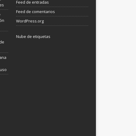
Feed de entradas
les
Feed de comentarios
e
ión
WordPress.org
Nube de etiquetas
 de
mana
 uso