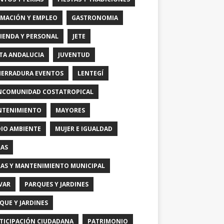
MACIÓN Y EMPLEO
GASTRONOMIA
IENDA Y PERSONAL
JETE
TA ANDALUCIA
JUVENTUD
HERRADURA EVENTOS
LENTEGÍ
COMUNIDAD COSTATROPICAL
TENIMIENTO
MAYORES
IO AMBIENTE
MUJER E IGUALDAD
AS
AS Y MANTENIMIENTO MUNICIPAL
VAR
PARQUES Y JARDINES
QUE Y JARDINES
TICIPACIÓN CIUDADANA
PATRIMONIO