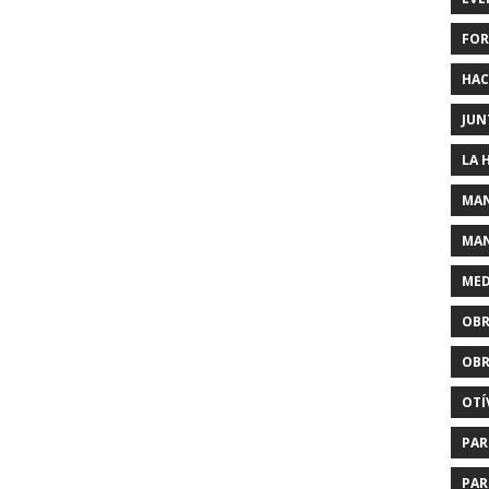
FOR
HAC
JUN
LA 
MAN
MAN
MED
OBR
OBR
OTÍ
PAR
PAR