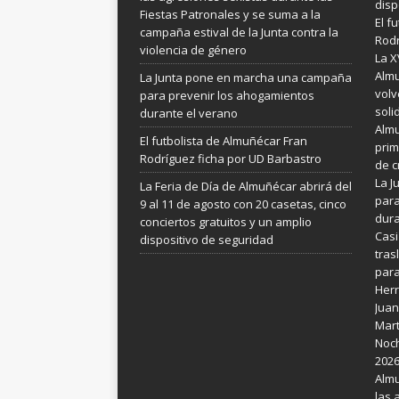
disp
Fiestas Patronales y se suma a la
El f
campaña estival de la Junta contra la
Rodr
violencia de género
La X
Almu
La Junta pone en marcha una campaña
volv
para prevenir los ahogamientos
soli
durante el verano
Almu
El futbolista de Almuñécar Fran
prim
Rodríguez ficha por UD Barbastro
de c
La 
La Feria de Día de Almuñécar abrirá del
para
9 al 11 de agosto con 20 casetas, cinco
dura
conciertos gratuitos y un amplio
Casi
dispositivo de seguridad
tras
para
Her
Juan
Mart
Noch
202
Almu
las 