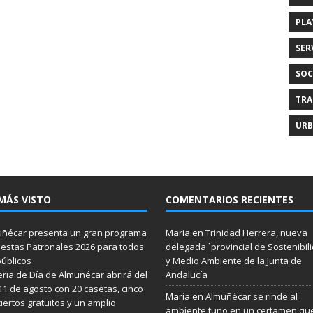
PLA
SER
SOC
TRA
URB
MÁS VISTO
COMENTARIOS RECIENTES
ñécar presenta un gran programa
Maria
en
Trinidad Herrera, nueva
iestas Patronales 2026 para todos
delegada `provincial de Sostenibil
públicos
y Medio Ambiente de la Junta de
eria de Día de Almuñécar abrirá del
Andalucía
 11 de agosto con 20 casetas, cinco
Maria
en
Almuñécar se rinde al
iertos gratuitos y un amplio
ambiente tuno en un certamen qu