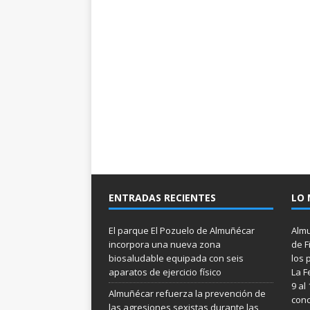
ENTRADAS RECIENTES
LO 
El parque El Pozuelo de Almuñécar
Almu
incorpora una nueva zona
de F
biosaludable equipada con seis
los 
aparatos de ejercicio físico
La F
9 al
Almuñécar refuerza la prevención de
conc
las agresiones sexistas durante las