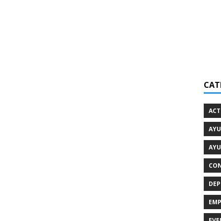
CAT
ACT
AYU
AYU
CON
DEP
EMP
EVE