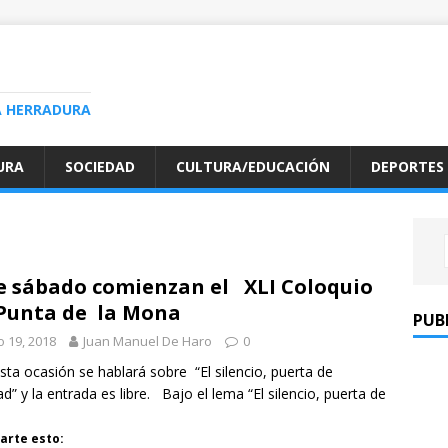
A HERRADURA
URA
SOCIEDAD
CULTURA/EDUCACIÓN
DEPORTES
e sábado comienzan el XLI Coloquio
Punta de la Mona
PUB
io 19, 2018
Juan Manuel De Haro
0
ta ocasión se hablará sobre “El silencio, puerta de
tad” y la entrada es libre. Bajo el lema “El silencio, puerta de
rte esto: