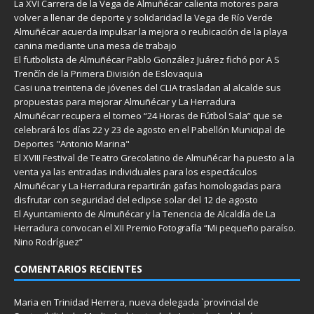
La XVI Carrera de la Vega de Almuñécar calienta motores para
volver a llenar de deporte y solidaridad la Vega de Río Verde
Almuñécar acuerda impulsar la mejora o reubicación de la playa
canina mediante una mesa de trabajo
El futbolista de Almuñécar Pablo González Juárez fichó por A S
Trenčín de la Primera División de Eslovaquia
Casi una treintena de jóvenes del CLIA trasladan al alcalde sus
propuestas para mejorar Almuñécar y La Herradura
Almuñécar recupera el torneo “24 Horas de Fútbol Sala” que se
celebrará los días 22 y 23 de agosto en el Pabellón Municipal de
Deportes "Antonio Marina"
El XVIII Festival de Teatro Grecolatino de Almuñécar ha puesto a la
venta ya las entradas individuales para los espectáculos
Almuñécar y La Herradura repartirán gafas homologadas para
disfrutar con seguridad del eclipse solar del 12 de agosto
El Ayuntamiento de Almuñécar y la Tenencia de Alcaldía de La
Herradura convocan el XII Premio Fotografía “Mi pequeño paraíso.
Nino Rodríguez”
COMENTARIOS RECIENTES
Maria
en
Trinidad Herrera, nueva delegada `provincial de