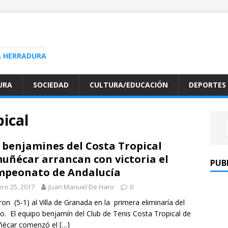
A HERRADURA
URA
SOCIEDAD
CULTURA/EDUCACIÓN
DEPORTES
pical
 benjamines del Costa Tropical
uñécar arrancan con victoria el
PUB
peonato de Andalucía
ro 25, 2017
Juan Manuel De Haro
0
on (5-1) al Villa de Granada en la primera eliminaría del
o. El equipo benjamín del Club de Tenis Costa Tropical de
ñécar comenzó el
[…]