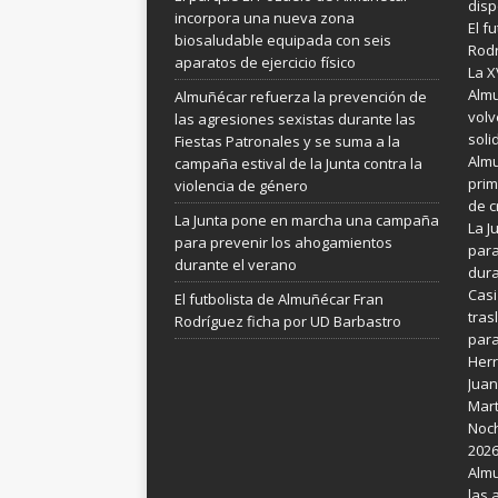
disp
incorpora una nueva zona
El f
biosaludable equipada con seis
Rodr
aparatos de ejercicio físico
La X
Almu
Almuñécar refuerza la prevención de
volv
las agresiones sexistas durante las
soli
Fiestas Patronales y se suma a la
Almu
campaña estival de la Junta contra la
prim
violencia de género
de c
La Junta pone en marcha una campaña
La 
para prevenir los ahogamientos
para
durante el verano
dura
Casi
El futbolista de Almuñécar Fran
tras
Rodríguez ficha por UD Barbastro
para
Her
Juan
Mart
Noch
202
Almu
las 