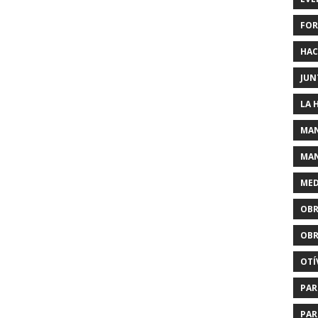
FOR
HAC
JUN
LA 
MAN
MAN
MED
OBR
OBR
OTÍ
PAR
PAR