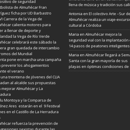
ositivo de seguridad
llena de música y tradición sus cal
utbolista de Almuñécar Fran
íguez ficha por UD Barbastro
Antonia
en
El colectivo Arte –Sur d
VI Carrera de la Vega de
Almuñécar realiza un viaje-excurs
ñécar calienta motores para
cultural a Córdoba
er a llenar de deporte y
Maria
en
Almuñécar mejora la
daridad la Vega de Río Verde
seguridad vial con la implantación
ñécar celebrará este sábado la
14 pasos de peatones inteligentes
era gran quedada de intercambio
romos del Mundial
Maria
en
Almuñécar llegará a Se
Junta pone en marcha una campaña
Santa con la gran mayoría de sus
 prevenir los ahogamientos
playas en óptimas condiciones de
nte el verano
 una treintena de jóvenes del CLIA
ladan al alcalde sus propuestas
 mejorar Almuñécar y La
radura
lu Montoya y la Comparsa de
ínez Ares estarán en el 9 Festival
es en el Castillo de La Herradura
6
ñécar refuerza la prevención de
agresiones sexistas durante las