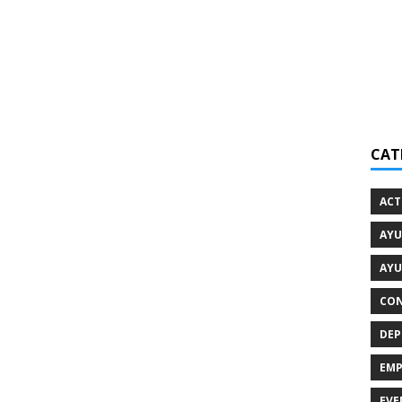
CAT
ACT
AYU
AYU
CON
DEP
EMP
EVE