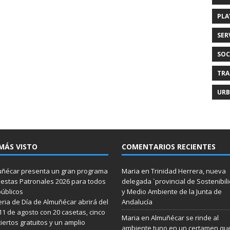
PLA
SER
SOC
TRA
URB
MÁS VISTO
COMENTARIOS RECIENTES
ñécar presenta un gran programa
Maria
en
Trinidad Herrera, nueva
iestas Patronales 2026 para todos
delegada `provincial de Sostenibil
públicos
y Medio Ambiente de la Junta de
eria de Día de Almuñécar abrirá del
Andalucía
 11 de agosto con 20 casetas, cinco
Maria
en
Almuñécar se rinde al
iertos gratuitos y un amplio
ambiente tuno en un certamen qu