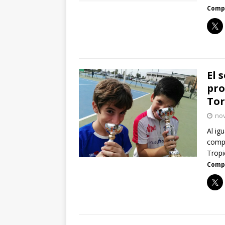
Compa
El 
pro
Tor
nov
Al ig
compo
Trop
Compa