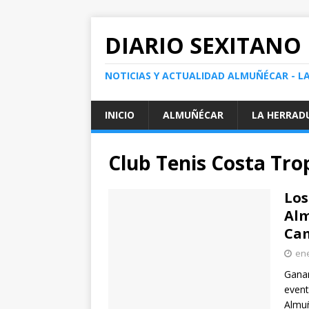
DIARIO SEXITANO
NOTICIAS Y ACTUALIDAD ALMUÑÉCAR - L
INICIO
ALMUÑÉCAR
LA HERRAD
Club Tenis Costa Tro
Los
Alm
Cam
ene
Ganar
event
Almu