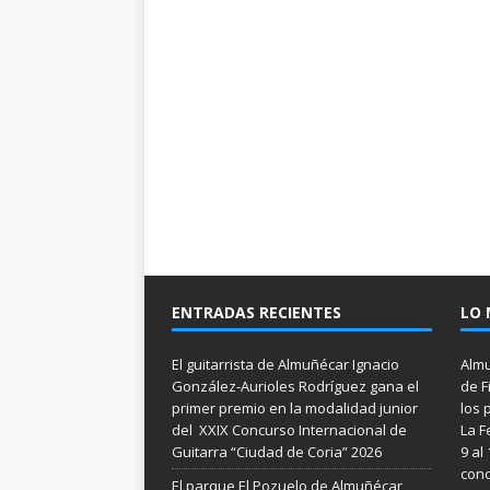
ENTRADAS RECIENTES
LO 
El guitarrista de Almuñécar Ignacio
Almu
González-Aurioles Rodríguez gana el
de F
primer premio en la modalidad junior
los 
del XXIX Concurso Internacional de
La F
Guitarra “Ciudad de Coria” 2026
9 al
conc
El parque El Pozuelo de Almuñécar