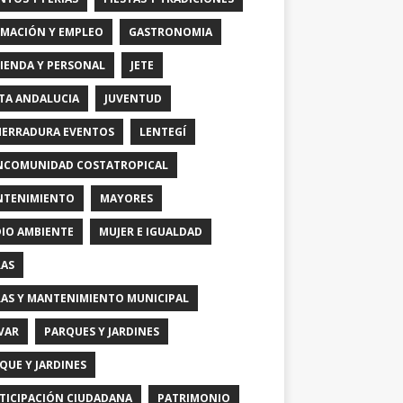
MACIÓN Y EMPLEO
GASTRONOMIA
IENDA Y PERSONAL
JETE
TA ANDALUCIA
JUVENTUD
HERRADURA EVENTOS
LENTEGÍ
COMUNIDAD COSTATROPICAL
TENIMIENTO
MAYORES
IO AMBIENTE
MUJER E IGUALDAD
AS
AS Y MANTENIMIENTO MUNICIPAL
VAR
PARQUES Y JARDINES
QUE Y JARDINES
TICIPACIÓN CIUDADANA
PATRIMONIO