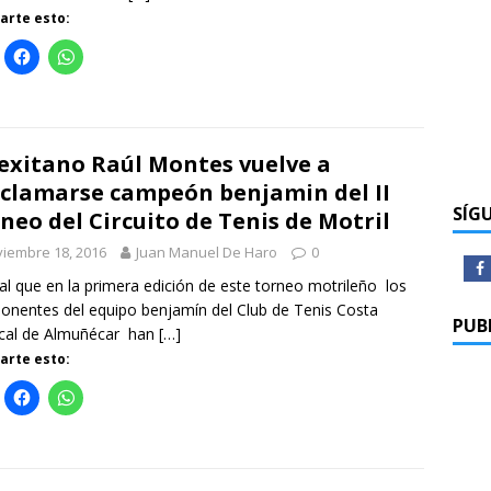
rte esto:
sexitano Raúl Montes vuelve a
clamarse campeón benjamin del II
SÍG
neo del Circuito de Tenis de Motril
iembre 18, 2016
Juan Manuel De Haro
0
ual que en la primera edición de este torneo motrileño los
nentes del equipo benjamín del Club de Tenis Costa
PUB
ical de Almuñécar han
[…]
rte esto: