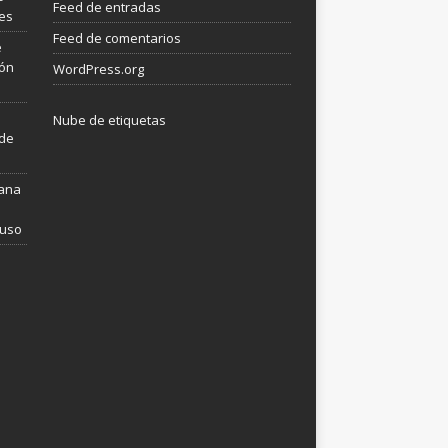
Feed de entradas
les
Feed de comentarios
e
ión
WordPress.org
Nube de etiquetas
 de
mana
 uso