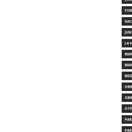
FOR
HAC
JUN
LA 
MAN
MAN
MED
OBR
OBR
OTÍ
PAR
PAR