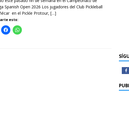
do este pasado fin de semana en el Campeonato de
a Spanish Open 2026 Los jugadores del Club Pickleball
écar en el Pickle Protour,
[…]
rte esto:
SÍG
PUB