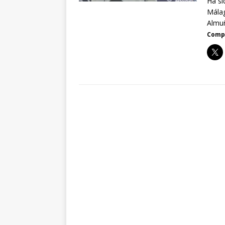
Ha si
Málag
Almuñ
Compa