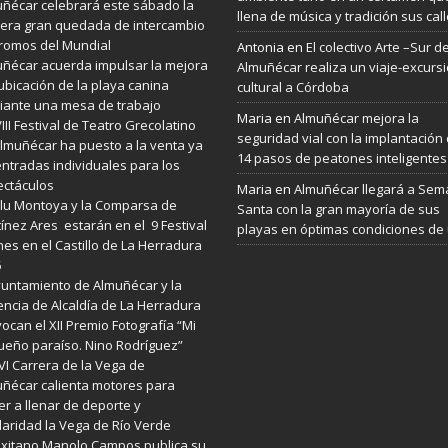
ñécar celebrará este sábado la
llena de música y tradición sus cal
era gran quedada de intercambio
romos del Mundial
Antonia
en
El colectivo Arte –Sur d
ñécar acuerda impulsar la mejora
Almuñécar realiza un viaje-excurs
ubicación de la playa canina
cultural a Córdoba
ante una mesa de trabajo
Maria
en
Almuñécar mejora la
VIII Festival de Teatro Grecolatino
seguridad vial con la implantación
lmuñécar ha puesto a la venta ya
14 pasos de peatones inteligentes
entradas individuales para los
ctáculos
Maria
en
Almuñécar llegará a Se
lu Montoya y la Comparsa de
Santa con la gran mayoría de sus
ínez Ares estarán en el 9 Festival
playas en óptimas condiciones de
es en el Castillo de La Herradura
6
yuntamiento de Almuñécar y la
ncia de Alcaldía de La Herradura
ocan el XII Premio Fotografía “Mi
eño paraíso. Nino Rodríguez”
VI Carrera de la Vega de
ñécar calienta motores para
er a llenar de deporte y
daridad la Vega de Río Verde
exitano Manolo Campos publica su