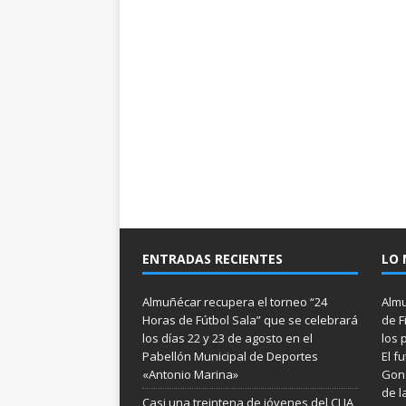
ENTRADAS RECIENTES
LO 
Almuñécar recupera el torneo “24
Almu
Horas de Fútbol Sala” que se celebrará
de F
los días 22 y 23 de agosto en el
los 
Pabellón Municipal de Deportes
El f
«Antonio Marina»
Gonz
de l
Casi una treintena de jóvenes del CLIA