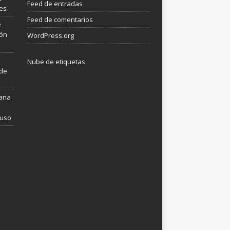
Feed de entradas
les
Feed de comentarios
e
ión
WordPress.org
Nube de etiquetas
 de
mana
 uso