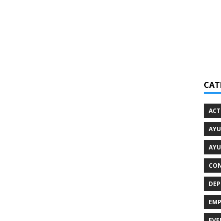
CAT
ACT
AYU
AYU
CON
DEP
EMP
EVE