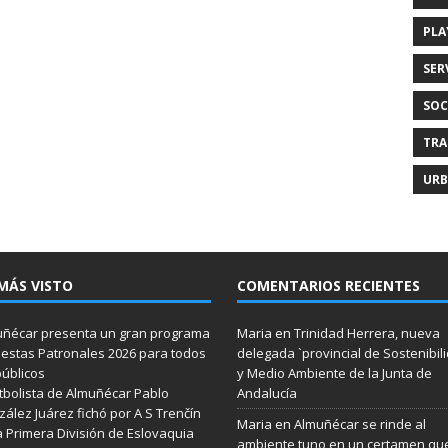
PLA
SER
SOC
TRA
URB
MÁS VISTO
COMENTARIOS RECIENTES
ñécar presenta un gran programa
Maria
en
Trinidad Herrera, nueva
iestas Patronales 2026 para todos
delegada `provincial de Sostenibil
públicos
y Medio Ambiente de la Junta de
utbolista de Almuñécar Pablo
Andalucía
ález Juárez fichó por A S Trenčín
Maria
en
Almuñécar se rinde al
a Primera División de Eslovaquia
ambiente tuno en un certamen qu