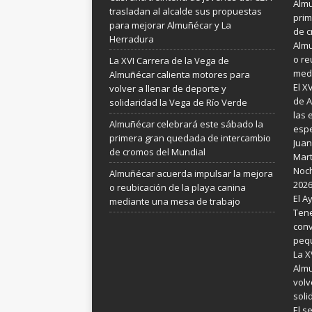
Almu
trasladan al alcalde sus propuestas
prim
para mejorar Almuñécar y La
de c
Herradura
Almu
o re
La XVI Carrera de la Vega de
medi
Almuñécar calienta motores para
El X
volver a llenar de deporte y
de A
solidaridad la Vega de Río Verde
las 
Almuñécar celebrará este sábado la
espe
primera gran quedada de intercambio
Juan
de cromos del Mundial
Mart
Noch
Almuñécar acuerda impulsar la mejora
202
o reubicación de la playa canina
El A
mediante una mesa de trabajo
Tene
conv
pequ
La X
Almu
volv
soli
El s