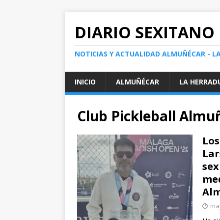
DIARIO SEXITANO
NOTICIAS Y ACTUALIDAD ALMUÑÉCAR - L
INICIO
ALMUÑÉCAR
LA HERRAD
Club Pickleball Almu
Los
Lar
sex
med
Al
may