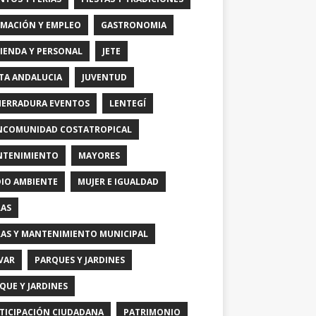
MACIÓN Y EMPLEO
GASTRONOMIA
IENDA Y PERSONAL
JETE
TA ANDALUCIA
JUVENTUD
HERRADURA EVENTOS
LENTEGÍ
COMUNIDAD COSTATROPICAL
TENIMIENTO
MAYORES
IO AMBIENTE
MUJER E IGUALDAD
AS
AS Y MANTENIMIENTO MUNICIPAL
VAR
PARQUES Y JARDINES
QUE Y JARDINES
TICIPACIÓN CIUDADANA
PATRIMONIO