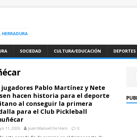
A HERRADURA
URA
SOCIEDAD
CULTURA/EDUCACIÓN
DEPORTES
ñécar
 jugadores Pablo Martínez y Nete
sen hacen historia para el deporte
PUB
itano al conseguir la primera
alla para el Club Pickleball
muñécar
o 11, 2026
Juan Manuel De Haro
0