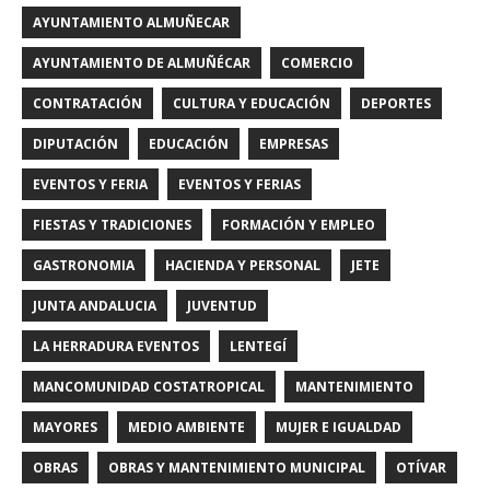
AYUNTAMIENTO ALMUÑECAR
AYUNTAMIENTO DE ALMUÑÉCAR
COMERCIO
CONTRATACIÓN
CULTURA Y EDUCACIÓN
DEPORTES
DIPUTACIÓN
EDUCACIÓN
EMPRESAS
EVENTOS Y FERIA
EVENTOS Y FERIAS
FIESTAS Y TRADICIONES
FORMACIÓN Y EMPLEO
GASTRONOMIA
HACIENDA Y PERSONAL
JETE
JUNTA ANDALUCIA
JUVENTUD
LA HERRADURA EVENTOS
LENTEGÍ
MANCOMUNIDAD COSTATROPICAL
MANTENIMIENTO
MAYORES
MEDIO AMBIENTE
MUJER E IGUALDAD
OBRAS
OBRAS Y MANTENIMIENTO MUNICIPAL
OTÍVAR