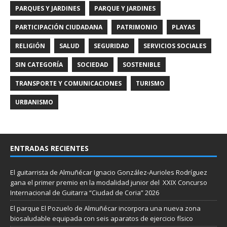
PARQUES Y JARDINES
PARQUE Y JARDINES
PARTICIPACIÓN CIUDADANA
PATRIMONIO
PLAYAS
RELIGIÓN
SALUD
SEGURIDAD
SERVICIOS SOCIALES
SIN CATEGORÍA
SOCIEDAD
SOSTENIBLE
TRANSPORTE Y COMUNICACIONES
TURISMO
URBANISMO
ENTRADAS RECIENTES
El guitarrista de Almuñécar Ignacio González-Aurioles Rodríguez
gana el primer premio en la modalidad junior del XXIX Concurso
Internacional de Guitarra “Ciudad de Coria” 2026
El parque El Pozuelo de Almuñécar incorpora una nueva zona
biosaludable equipada con seis aparatos de ejercicio físico