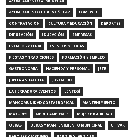
AYUNTAMIENTO ALMUÑECAR
AYUNTAMIENTO DE ALMUÑÉCAR
COMERCIO
CONTRATACIÓN
CULTURA Y EDUCACIÓN
DEPORTES
DIPUTACIÓN
EDUCACIÓN
EMPRESAS
EVENTOS Y FERIA
EVENTOS Y FERIAS
FIESTAS Y TRADICIONES
FORMACIÓN Y EMPLEO
GASTRONOMIA
HACIENDA Y PERSONAL
JETE
JUNTA ANDALUCIA
JUVENTUD
LA HERRADURA EVENTOS
LENTEGÍ
MANCOMUNIDAD COSTATROPICAL
MANTENIMIENTO
MAYORES
MEDIO AMBIENTE
MUJER E IGUALDAD
OBRAS
OBRAS Y MANTENIMIENTO MUNICIPAL
OTÍVAR
PARQUES Y JARDINES
PARQUE Y JARDINES