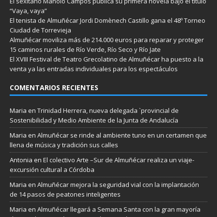
El sexitano Manolo Campos publica su primera novela bajo el titulo
“Vaya, vaya”
El tenista de Almuñécar Jordi Domènech Castillo gana el 48º Torneo
Ciudad de Torrevieja
Almuñécar moviliza más de 214.000 euros para reparar y proteger
15 caminos rurales de Río Verde, Río Seco y Río Jate
El XVIII Festival de Teatro Grecolatino de Almuñécar ha puesto a la
venta ya las entradas individuales para los espectáculos
COMENTARIOS RECIENTES
Maria
en
Trinidad Herrera, nueva delegada `provincial de
Sostenibilidad y Medio Ambiente de la Junta de Andalucía
Maria
en
Almuñécar se rinde al ambiente tuno en un certamen que
llena de música y tradición sus calles
Antonia
en
El colectivo Arte –Sur de Almuñécar realiza un viaje-
excursión cultural a Córdoba
Maria
en
Almuñécar mejora la seguridad vial con la implantación
de 14 pasos de peatones inteligentes
Maria
en
Almuñécar llegará a Semana Santa con la gran mayoría