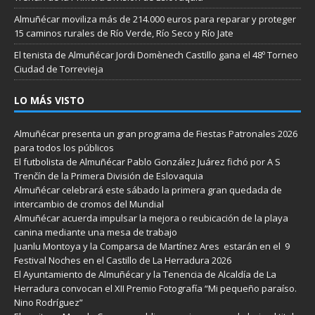
Almuñécar moviliza más de 214.000 euros para reparar y proteger
15 caminos rurales de Río Verde, Río Seco y Río Jate
El tenista de Almuñécar Jordi Domènech Castillo gana el 48º Torneo
Ciudad de Torrevieja
LO MÁS VISTO
Almuñécar presenta un gran programa de Fiestas Patronales 2026
para todos los públicos
El futbolista de Almuñécar Pablo González Juárez fichó por A S
Trenčín de la Primera División de Eslovaquia
Almuñécar celebrará este sábado la primera gran quedada de
intercambio de cromos del Mundial
Almuñécar acuerda impulsar la mejora o reubicación de la playa
canina mediante una mesa de trabajo
Juanlu Montoya y la Comparsa de Martínez Ares estarán en el 9
Festival Noches en el Castillo de La Herradura 2026
El Ayuntamiento de Almuñécar y la Tenencia de Alcaldía de La
Herradura convocan el XII Premio Fotografía “Mi pequeño paraíso.
Nino Rodríguez”