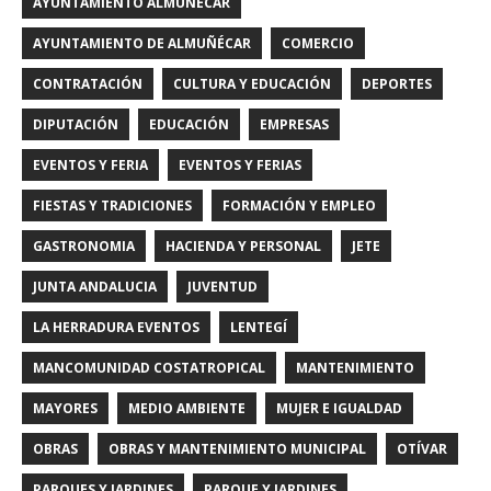
AYUNTAMIENTO ALMUÑECAR
AYUNTAMIENTO DE ALMUÑÉCAR
COMERCIO
CONTRATACIÓN
CULTURA Y EDUCACIÓN
DEPORTES
DIPUTACIÓN
EDUCACIÓN
EMPRESAS
EVENTOS Y FERIA
EVENTOS Y FERIAS
FIESTAS Y TRADICIONES
FORMACIÓN Y EMPLEO
GASTRONOMIA
HACIENDA Y PERSONAL
JETE
JUNTA ANDALUCIA
JUVENTUD
LA HERRADURA EVENTOS
LENTEGÍ
MANCOMUNIDAD COSTATROPICAL
MANTENIMIENTO
MAYORES
MEDIO AMBIENTE
MUJER E IGUALDAD
OBRAS
OBRAS Y MANTENIMIENTO MUNICIPAL
OTÍVAR
PARQUES Y JARDINES
PARQUE Y JARDINES