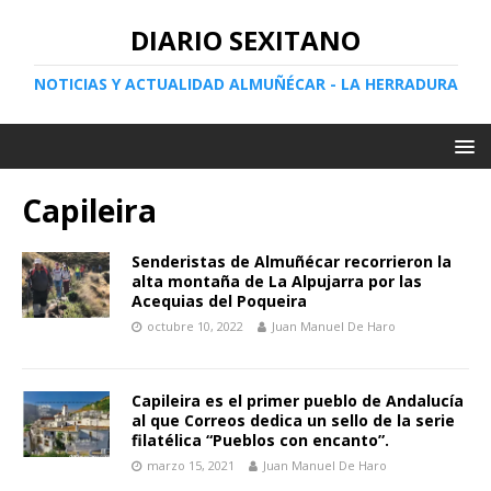
DIARIO SEXITANO
NOTICIAS Y ACTUALIDAD ALMUÑÉCAR - LA HERRADURA
Capileira
Senderistas de Almuñécar recorrieron la
alta montaña de La Alpujarra por las
Acequias del Poqueira
octubre 10, 2022
Juan Manuel De Haro
Capileira es el primer pueblo de Andalucía
al que Correos dedica un sello de la serie
filatélica “Pueblos con encanto”.
marzo 15, 2021
Juan Manuel De Haro