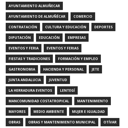
AYUNTAMIENTO ALMUÑECAR
AYUNTAMIENTO DE ALMUÑÉCAR
COMERCIO
CONTRATACIÓN
CULTURA Y EDUCACIÓN
DEPORTES
DIPUTACIÓN
EDUCACIÓN
EMPRESAS
EVENTOS Y FERIA
EVENTOS Y FERIAS
FIESTAS Y TRADICIONES
FORMACIÓN Y EMPLEO
GASTRONOMIA
HACIENDA Y PERSONAL
JETE
JUNTA ANDALUCIA
JUVENTUD
LA HERRADURA EVENTOS
LENTEGÍ
MANCOMUNIDAD COSTATROPICAL
MANTENIMIENTO
MAYORES
MEDIO AMBIENTE
MUJER E IGUALDAD
OBRAS
OBRAS Y MANTENIMIENTO MUNICIPAL
OTÍVAR