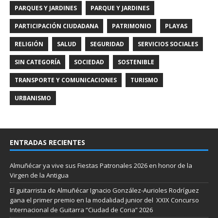
PARQUES Y JARDINES
PARQUE Y JARDINES
PARTICIPACIÓN CIUDADANA
PATRIMONIO
PLAYAS
RELIGIÓN
SALUD
SEGURIDAD
SERVICIOS SOCIALES
SIN CATEGORÍA
SOCIEDAD
SOSTENIBLE
TRANSPORTE Y COMUNICACIONES
TURISMO
URBANISMO
ENTRADAS RECIENTES
Almuñécar ya vive sus Fiestas Patronales 2026 en honor de la
Virgen de la Antigua
El guitarrista de Almuñécar Ignacio González-Aurioles Rodríguez
gana el primer premio en la modalidad junior del XXIX Concurso
Internacional de Guitarra “Ciudad de Coria” 2026