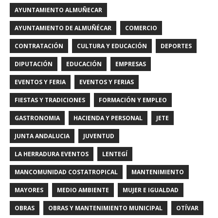
AYUNTAMIENTO ALMUÑECAR
AYUNTAMIENTO DE ALMUÑÉCAR
COMERCIO
CONTRATACIÓN
CULTURA Y EDUCACIÓN
DEPORTES
DIPUTACIÓN
EDUCACIÓN
EMPRESAS
EVENTOS Y FERIA
EVENTOS Y FERIAS
FIESTAS Y TRADICIONES
FORMACIÓN Y EMPLEO
GASTRONOMIA
HACIENDA Y PERSONAL
JETE
JUNTA ANDALUCIA
JUVENTUD
LA HERRADURA EVENTOS
LENTEGÍ
MANCOMUNIDAD COSTATROPICAL
MANTENIMIENTO
MAYORES
MEDIO AMBIENTE
MUJER E IGUALDAD
OBRAS
OBRAS Y MANTENIMIENTO MUNICIPAL
OTÍVAR