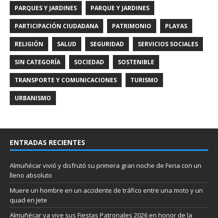
PARQUES Y JARDINES
PARQUE Y JARDINES
PARTICIPACIÓN CIUDADANA
PATRIMONIO
PLAYAS
RELIGIÓN
SALUD
SEGURIDAD
SERVICIOS SOCIALES
SIN CATEGORÍA
SOCIEDAD
SOSTENIBLE
TRANSPORTE Y COMUNICACIONES
TURISMO
URBANISMO
ENTRADAS RECIENTES
Almuñécar vivió y disfrutó su primera gran noche de Feria con un
lleno absoluto
Muere un hombre en un accidente de tráfico entre una moto y un
quad en Jete
Almuñécar ya vive sus Fiestas Patronales 2026 en honor de la