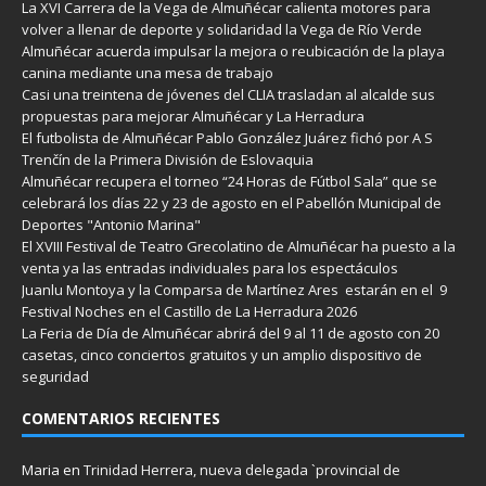
La XVI Carrera de la Vega de Almuñécar calienta motores para
volver a llenar de deporte y solidaridad la Vega de Río Verde
Almuñécar acuerda impulsar la mejora o reubicación de la playa
canina mediante una mesa de trabajo
Casi una treintena de jóvenes del CLIA trasladan al alcalde sus
propuestas para mejorar Almuñécar y La Herradura
El futbolista de Almuñécar Pablo González Juárez fichó por A S
Trenčín de la Primera División de Eslovaquia
Almuñécar recupera el torneo “24 Horas de Fútbol Sala” que se
celebrará los días 22 y 23 de agosto en el Pabellón Municipal de
Deportes "Antonio Marina"
El XVIII Festival de Teatro Grecolatino de Almuñécar ha puesto a la
venta ya las entradas individuales para los espectáculos
Juanlu Montoya y la Comparsa de Martínez Ares estarán en el 9
Festival Noches en el Castillo de La Herradura 2026
La Feria de Día de Almuñécar abrirá del 9 al 11 de agosto con 20
casetas, cinco conciertos gratuitos y un amplio dispositivo de
seguridad
COMENTARIOS RECIENTES
Maria
en
Trinidad Herrera, nueva delegada `provincial de