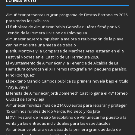
LO MÁS VISTO
Almuñécar presenta un gran programa de Fiestas Patronales 2026
para todos los públicos
El futbolista de Almuñécar Pablo González Juárez fichó por A S
Trenčín de la Primera División de Eslovaquia
Almuñécar acuerda impulsar la mejora o reubicación de la playa
canina mediante una mesa de trabajo
Juanlu Montoya y la Comparsa de Martínez Ares estarán en el 9
Festival Noches en el Castillo de La Herradura 2026
El Ayuntamiento de Almuñécar y la Tenencia de Alcaldía de La
Herradura convocan el XII Premio Fotografía “Mi pequeño paraíso.
Nino Rodríguez”
El sexitano Manolo Campos publica su primera novela bajo el titulo
“Vaya, vaya”
El tenista de Almuñécar Jordi Domènech Castillo gana el 48º Torneo
Ciudad de Torrevieja
Almuñécar moviliza más de 214.000 euros para reparar y proteger
15 caminos rurales de Río Verde, Río Seco y Río Jate
El XVIII Festival de Teatro Grecolatino de Almuñécar ha puesto a la
venta ya las entradas individuales para los espectáculos
Almuñécar celebrará este sábado la primera gran quedada de