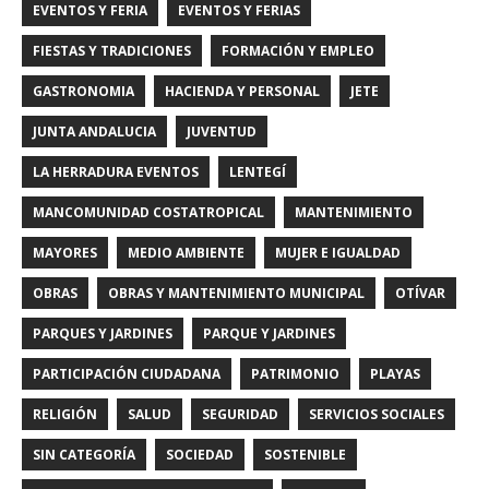
EVENTOS Y FERIA
EVENTOS Y FERIAS
FIESTAS Y TRADICIONES
FORMACIÓN Y EMPLEO
GASTRONOMIA
HACIENDA Y PERSONAL
JETE
JUNTA ANDALUCIA
JUVENTUD
LA HERRADURA EVENTOS
LENTEGÍ
MANCOMUNIDAD COSTATROPICAL
MANTENIMIENTO
MAYORES
MEDIO AMBIENTE
MUJER E IGUALDAD
OBRAS
OBRAS Y MANTENIMIENTO MUNICIPAL
OTÍVAR
PARQUES Y JARDINES
PARQUE Y JARDINES
PARTICIPACIÓN CIUDADANA
PATRIMONIO
PLAYAS
RELIGIÓN
SALUD
SEGURIDAD
SERVICIOS SOCIALES
SIN CATEGORÍA
SOCIEDAD
SOSTENIBLE