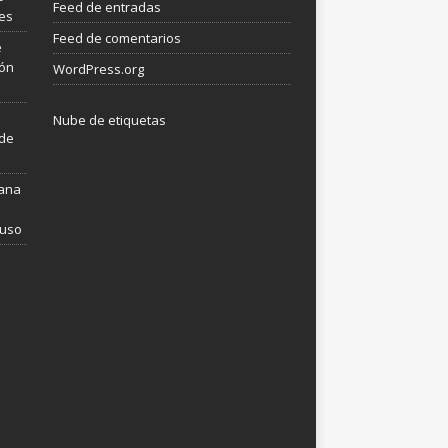
Feed de entradas
les
Feed de comentarios
e
ión
WordPress.org
Nube de etiquetas
 de
mana
 uso