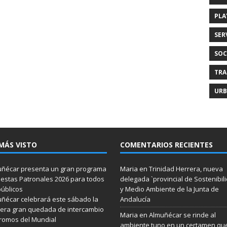
PLA
SER
SOC
TRA
URB
MÁS VISTO
COMENTARIOS RECIENTES
ñécar presenta un gran programa
Maria
en
Trinidad Herrera, nueva
iestas Patronales 2026 para todos
delegada `provincial de Sostenibil
públicos
y Medio Ambiente de la Junta de
ñécar celebrará este sábado la
Andalucía
era gran quedada de intercambio
Maria
en
Almuñécar se rinde al
romos del Mundial
ambiente tuno en un certamen qu