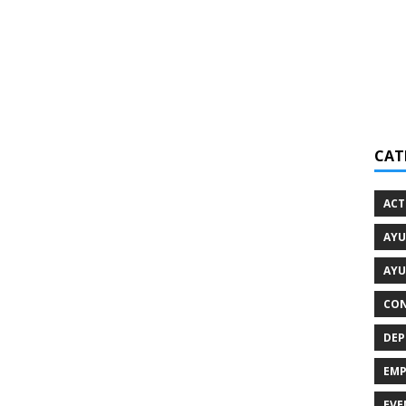
CAT
ACT
AYU
AYU
CON
DEP
EMP
EVE