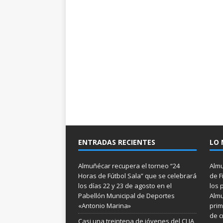
ENTRADAS RECIENTES
LO 
Almuñécar recupera el torneo “24
Almu
Horas de Fútbol Sala” que se celebrará
de F
los días 22 y 23 de agosto en el
los 
Pabellón Municipal de Deportes
Almu
«Antonio Marina»
prim
de c
Casi una treintena de jóvenes del CLIA