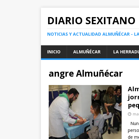
DIARIO SEXITANO
NOTICIAS Y ACTUALIDAD ALMUÑÉCAR - L
INICIO
ALMUÑÉCAR
LA HERRAD
angre Almuñécar
Alm
jor
peq
mar
Nunca
perso
de mé