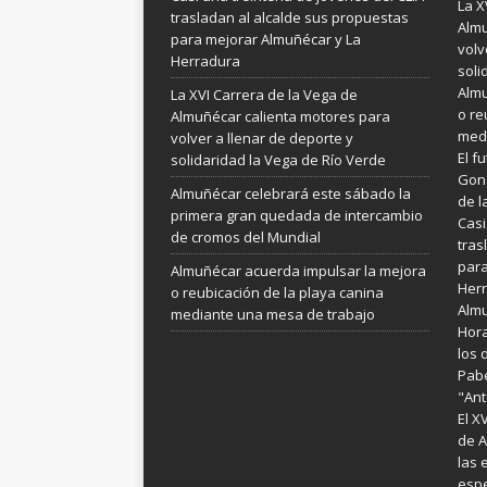
La X
trasladan al alcalde sus propuestas
Almu
para mejorar Almuñécar y La
volv
Herradura
soli
Almu
La XVI Carrera de la Vega de
o re
Almuñécar calienta motores para
medi
volver a llenar de deporte y
El f
solidaridad la Vega de Río Verde
Gonz
Almuñécar celebrará este sábado la
de l
primera gran quedada de intercambio
Casi
de cromos del Mundial
tras
para
Almuñécar acuerda impulsar la mejora
Her
o reubicación de la playa canina
Almu
mediante una mesa de trabajo
Hora
los 
Pabe
"Ant
El X
de A
las 
espe