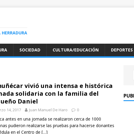
A HERRADURA
URA
SOCIEDAD
CULTURA/EDUCACIÓN
DEPORTES
uñécar vivió una intensa e histórica
nada solidaria con la familia del
PUB
ueño Daniel
zo 14, 2017
Juan Manuel De Haro
0
 antes en una jornada se realizaron cerca de 1000
nas pudieron realizarse las pruebas para hacerse donantes
dula en el Centro de
[…]