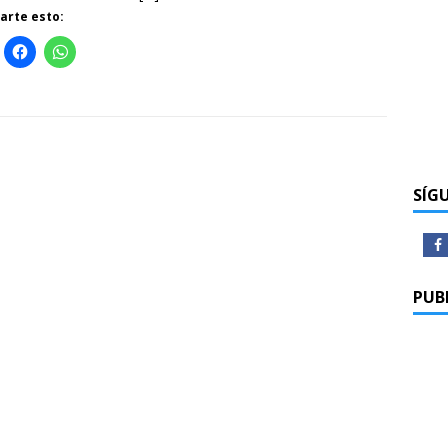
rte esto:
SÍG
PUB