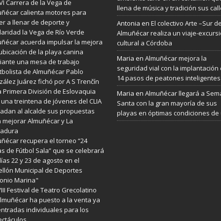
VI Carrera de la Vega de
llena de música y tradición sus cal
ñécar calienta motores para
er a llenar de deporte y
Antonia
en
El colectivo Arte –Sur d
daridad la Vega de Río Verde
Almuñécar realiza un viaje-excurs
ñécar acuerda impulsar la mejora
cultural a Córdoba
ubicación de la playa canina
Maria
en
Almuñécar mejora la
ante una mesa de trabajo
seguridad vial con la implantación
utbolista de Almuñécar Pablo
14 pasos de peatones inteligentes
ález Juárez fichó por A S Trenčín
a Primera División de Eslovaquia
Maria
en
Almuñécar llegará a Se
 una treintena de jóvenes del CLIA
Santa con la gran mayoría de sus
ladan al alcalde sus propuestas
playas en óptimas condiciones de
 mejorar Almuñécar y La
radura
ñécar recupera el torneo “24
s de Fútbol Sala” que se celebrará
días 22 y 23 de agosto en el
llón Municipal de Deportes
onio Marina"
VIII Festival de Teatro Grecolatino
lmuñécar ha puesto a la venta ya
entradas individuales para los
ctáculos