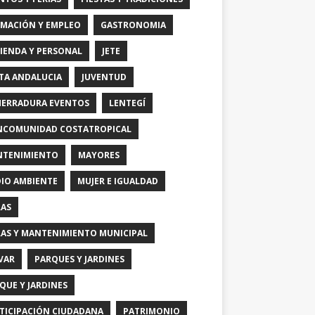
MACIÓN Y EMPLEO
GASTRONOMIA
IENDA Y PERSONAL
JETE
TA ANDALUCIA
JUVENTUD
HERRADURA EVENTOS
LENTEGÍ
COMUNIDAD COSTATROPICAL
TENIMIENTO
MAYORES
IO AMBIENTE
MUJER E IGUALDAD
AS
AS Y MANTENIMIENTO MUNICIPAL
VAR
PARQUES Y JARDINES
QUE Y JARDINES
TICIPACIÓN CIUDADANA
PATRIMONIO