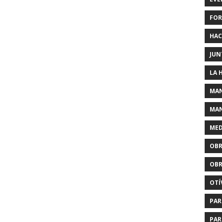
FOR
HAC
JUN
LA 
MAN
MAN
MED
OBR
OBR
OTÍ
PAR
PAR