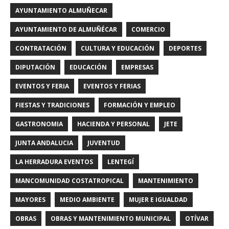
AYUNTAMIENTO ALMUÑECAR
AYUNTAMIENTO DE ALMUÑÉCAR
COMERCIO
CONTRATACIÓN
CULTURA Y EDUCACIÓN
DEPORTES
DIPUTACIÓN
EDUCACIÓN
EMPRESAS
EVENTOS Y FERIA
EVENTOS Y FERIAS
FIESTAS Y TRADICIONES
FORMACIÓN Y EMPLEO
GASTRONOMIA
HACIENDA Y PERSONAL
JETE
JUNTA ANDALUCIA
JUVENTUD
LA HERRADURA EVENTOS
LENTEGÍ
MANCOMUNIDAD COSTATROPICAL
MANTENIMIENTO
MAYORES
MEDIO AMBIENTE
MUJER E IGUALDAD
OBRAS
OBRAS Y MANTENIMIENTO MUNICIPAL
OTÍVAR