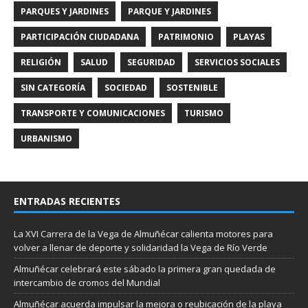
PARQUES Y JARDINES
PARQUE Y JARDINES
PARTICIPACIÓN CIUDADANA
PATRIMONIO
PLAYAS
RELIGIÓN
SALUD
SEGURIDAD
SERVICIOS SOCIALES
SIN CATEGORÍA
SOCIEDAD
SOSTENIBLE
TRANSPORTE Y COMUNICACIONES
TURISMO
URBANISMO
ENTRADAS RECIENTES
La XVI Carrera de la Vega de Almuñécar calienta motores para
volver a llenar de deporte y solidaridad la Vega de Río Verde
Almuñécar celebrará este sábado la primera gran quedada de
intercambio de cromos del Mundial
Almuñécar acuerda impulsar la mejora o reubicación de la playa