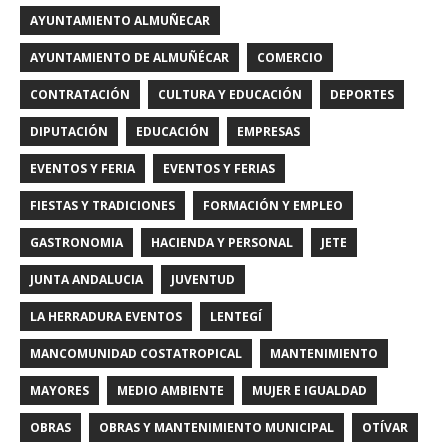
AYUNTAMIENTO ALMUÑECAR
AYUNTAMIENTO DE ALMUÑÉCAR
COMERCIO
CONTRATACIÓN
CULTURA Y EDUCACIÓN
DEPORTES
DIPUTACIÓN
EDUCACIÓN
EMPRESAS
EVENTOS Y FERIA
EVENTOS Y FERIAS
FIESTAS Y TRADICIONES
FORMACIÓN Y EMPLEO
GASTRONOMIA
HACIENDA Y PERSONAL
JETE
JUNTA ANDALUCIA
JUVENTUD
LA HERRADURA EVENTOS
LENTEGÍ
MANCOMUNIDAD COSTATROPICAL
MANTENIMIENTO
MAYORES
MEDIO AMBIENTE
MUJER E IGUALDAD
OBRAS
OBRAS Y MANTENIMIENTO MUNICIPAL
OTÍVAR