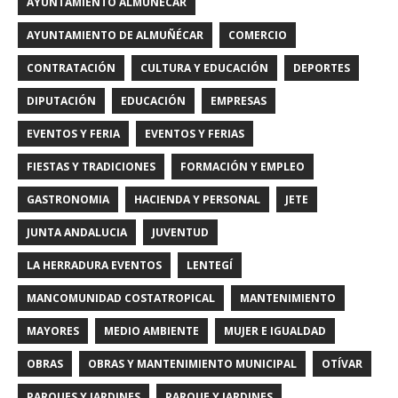
AYUNTAMIENTO ALMUÑECAR
AYUNTAMIENTO DE ALMUÑÉCAR
COMERCIO
CONTRATACIÓN
CULTURA Y EDUCACIÓN
DEPORTES
DIPUTACIÓN
EDUCACIÓN
EMPRESAS
EVENTOS Y FERIA
EVENTOS Y FERIAS
FIESTAS Y TRADICIONES
FORMACIÓN Y EMPLEO
GASTRONOMIA
HACIENDA Y PERSONAL
JETE
JUNTA ANDALUCIA
JUVENTUD
LA HERRADURA EVENTOS
LENTEGÍ
MANCOMUNIDAD COSTATROPICAL
MANTENIMIENTO
MAYORES
MEDIO AMBIENTE
MUJER E IGUALDAD
OBRAS
OBRAS Y MANTENIMIENTO MUNICIPAL
OTÍVAR
PARQUES Y JARDINES
PARQUE Y JARDINES