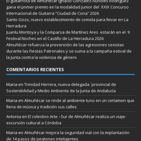
El guitarrista de Almuñécar Ignacio González-Aurioles Rodríguez
gana el primer premio en la modalidad junior del XXIX Concurso
Internacional de Guitarra “Ciudad de Coria” 2026
Santo Gozo, nuevo establecimiento de comida para llevar en La
Herradura
Juanlu Montoya y la Comparsa de Martínez Ares estarán en el 9
Festival Noches en el Castillo de La Herradura 2026
Almuñécar refuerza la prevención de las agresiones sexistas
durante las Fiestas Patronales y se suma a la campaña estival de
la Junta contra la violencia de género
COMENTARIOS RECIENTES
Maria
en
Trinidad Herrera, nueva delegada `provincial de
Sostenibilidad y Medio Ambiente de la Junta de Andalucía
Maria
en
Almuñécar se rinde al ambiente tuno en un certamen que
llena de música y tradición sus calles
Antonia
en
El colectivo Arte –Sur de Almuñécar realiza un viaje-
excursión cultural a Córdoba
Maria
en
Almuñécar mejora la seguridad vial con la implantación
de 14 pasos de peatones inteligentes