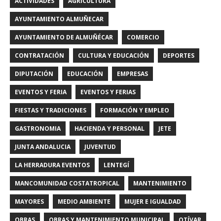
ACTIVIDADES
AGRICULTURA
AYUNTAMIENTO ALMUÑECAR
AYUNTAMIENTO DE ALMUÑÉCAR
COMERCIO
CONTRATACIÓN
CULTURA Y EDUCACIÓN
DEPORTES
DIPUTACIÓN
EDUCACIÓN
EMPRESAS
EVENTOS Y FERIA
EVENTOS Y FERIAS
FIESTAS Y TRADICIONES
FORMACIÓN Y EMPLEO
GASTRONOMIA
HACIENDA Y PERSONAL
JETE
JUNTA ANDALUCIA
JUVENTUD
LA HERRADURA EVENTOS
LENTEGÍ
MANCOMUNIDAD COSTATROPICAL
MANTENIMIENTO
MAYORES
MEDIO AMBIENTE
MUJER E IGUALDAD
OBRAS
OBRAS Y MANTENIMIENTO MUNICIPAL
OTÍVAR