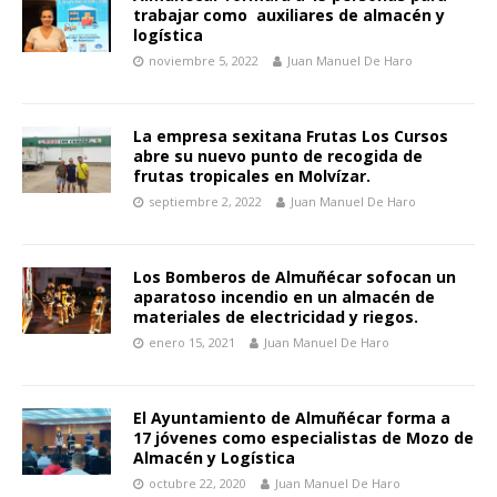
trabajar como auxiliares de almacén y
logística
noviembre 5, 2022
Juan Manuel De Haro
La empresa sexitana Frutas Los Cursos
abre su nuevo punto de recogida de
frutas tropicales en Molvízar.
septiembre 2, 2022
Juan Manuel De Haro
Los Bomberos de Almuñécar sofocan un
aparatoso incendio en un almacén de
materiales de electricidad y riegos.
enero 15, 2021
Juan Manuel De Haro
El Ayuntamiento de Almuñécar forma a
17 jóvenes como especialistas de Mozo de
Almacén y Logística
octubre 22, 2020
Juan Manuel De Haro