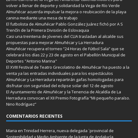
volver a llenar de deporte y solidaridad la Vega de Río Verde
Almuñécar acuerda impulsar la mejora o reubicación de la playa
canina mediante una mesa de trabajo
El futbolista de Almuñécar Pablo González Juárez fichó por A S
Trenčín de la Primera División de Eslovaquia
Casi una treintena de jóvenes del CLIA trasladan al alcalde sus
propuestas para mejorar Almuñécar y La Herradura
Almuñécar recupera el torneo “24 Horas de Fútbol Sala” que se
celebrará los días 22 y 23 de agosto en el Pabellón Municipal de
Deportes "Antonio Marina"
El XVIII Festival de Teatro Grecolatino de Almuñécar ha puesto a la
venta ya las entradas individuales para los espectáculos
Almuñécar y La Herradura repartirán gafas homologadas para
disfrutar con seguridad del eclipse solar del 12 de agosto
El Ayuntamiento de Almuñécar y la Tenencia de Alcaldía de La
Herradura convocan el XII Premio Fotografía “Mi pequeño paraíso.
Nino Rodríguez”
COMENTARIOS RECIENTES
Maria
en
Trinidad Herrera, nueva delegada `provincial de
Sostenibilidad y Medio Ambiente de la Junta de Andalucía