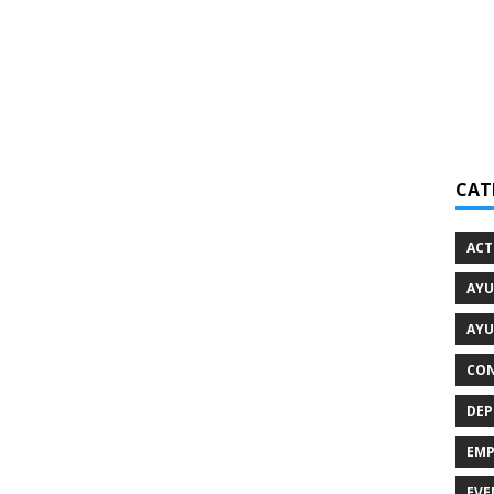
CAT
ACT
AYU
AYU
CON
DEP
EMP
EVE