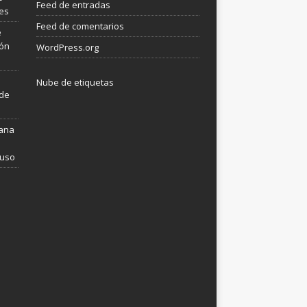
Feed de entradas
les
Feed de comentarios
e
ión
WordPress.org
Nube de etiquetas
 de
mana
 uso