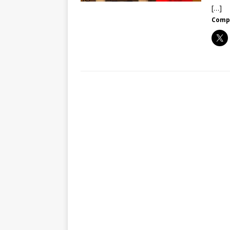
[…]
Compa