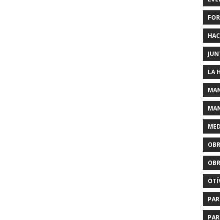
FOR
HAC
JUN
LA 
MAN
MAN
MED
OBR
OBR
OTÍ
PAR
PAR