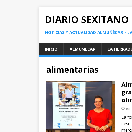
DIARIO SEXITANO
NOTICIAS Y ACTUALIDAD ALMUÑÉCAR - L
INICIO
ALMUÑÉCAR
LA HERRAD
alimentarias
Alm
gra
ali
jun
La fo
desem
merca