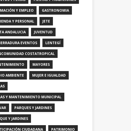
MACIÓN Y EMPLEO
GASTRONOMIA
IENDA Y PERSONAL
JETE
TA ANDALUCIA
JUVENTUD
HERRADURA EVENTOS
LENTEGÍ
COMUNIDAD COSTATROPICAL
TENIMIENTO
MAYORES
IO AMBIENTE
MUJER E IGUALDAD
AS
AS Y MANTENIMIENTO MUNICIPAL
VAR
PARQUES Y JARDINES
QUE Y JARDINES
TICIPACIÓN CIUDADANA
PATRIMONIO