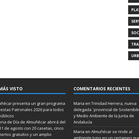
PLA
SER
SOC
TRA
URB
MÁS VISTO
COMENTARIOS RECIENTES
ñécar presenta un gran programa
Maria
en
Trinidad Herrera, nueva
iestas Patronales 2026 para todos
delegada `provincial de Sostenibil
públicos
y Medio Ambiente de la Junta de
eria de Día de Almuñécar abrirá del
Andalucía
 11 de agosto con 20 casetas, cinco
Maria
en
Almuñécar se rinde al
iertos gratuitos y un amplio
ambiente tuno en un certamen qu