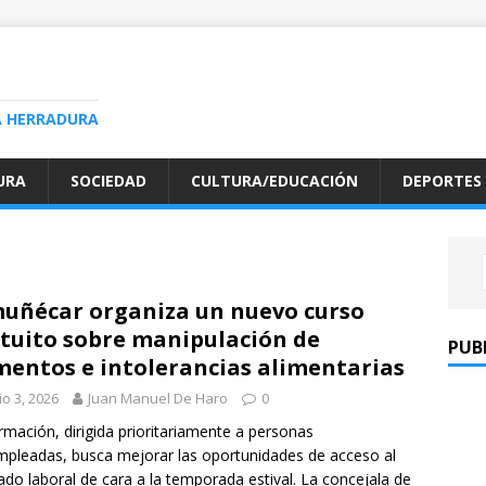
A HERRADURA
URA
SOCIEDAD
CULTURA/EDUCACIÓN
DEPORTES
uñécar organiza un nuevo curso
tuito sobre manipulación de
PUB
mentos e intolerancias alimentarias
io 3, 2026
Juan Manuel De Haro
0
rmación, dirigida prioritariamente a personas
pleadas, busca mejorar las oportunidades de acceso al
do laboral de cara a la temporada estival. La concejala de