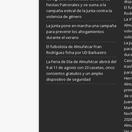
disp
Fiestas Patronales y se suma a la
El f
campaña estival de la Junta contra la
Rodr
violencia de género
La X
Almu
La Junta pone en marcha una campaña
volv
para prevenir los ahogamientos
soli
durante el verano
La 
El futbolista de Almuñécar Fran
para
Rodríguez ficha por UD Barbastro
dura
Casi
La Feria de Día de Almuñécar abrirá del
tras
9 al 11 de agosto con 20 casetas, cinco
para
conciertos gratuitos y un amplio
Her
dispositivo de seguridad
Almu
prim
de c
Juan
Mart
Noch
202
Almu
las 