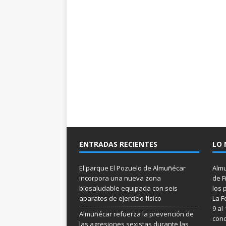
ENTRADAS RECIENTES
LO 
El parque El Pozuelo de Almuñécar
Almu
incorpora una nueva zona
de F
biosaludable equipada con seis
los 
aparatos de ejercicio físico
La F
9 al
Almuñécar refuerza la prevención de
conc
las agresiones sexistas durante las