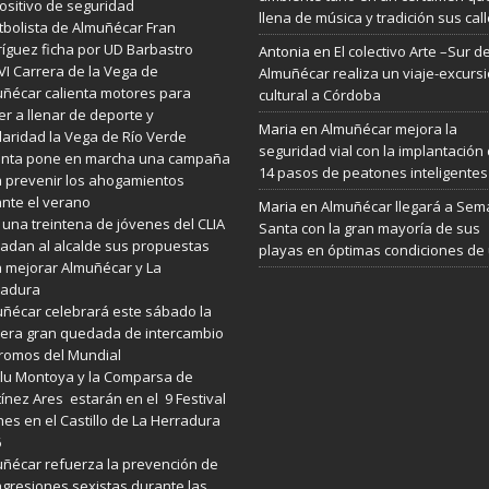
ositivo de seguridad
llena de música y tradición sus cal
utbolista de Almuñécar Fran
íguez ficha por UD Barbastro
Antonia
en
El colectivo Arte –Sur d
VI Carrera de la Vega de
Almuñécar realiza un viaje-excurs
ñécar calienta motores para
cultural a Córdoba
er a llenar de deporte y
Maria
en
Almuñécar mejora la
daridad la Vega de Río Verde
seguridad vial con la implantación
Junta pone en marcha una campaña
14 pasos de peatones inteligentes
 prevenir los ahogamientos
nte el verano
Maria
en
Almuñécar llegará a Se
 una treintena de jóvenes del CLIA
Santa con la gran mayoría de sus
ladan al alcalde sus propuestas
playas en óptimas condiciones de
 mejorar Almuñécar y La
radura
ñécar celebrará este sábado la
era gran quedada de intercambio
romos del Mundial
lu Montoya y la Comparsa de
ínez Ares estarán en el 9 Festival
es en el Castillo de La Herradura
6
ñécar refuerza la prevención de
agresiones sexistas durante las