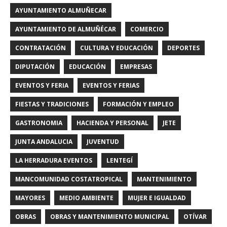
AYUNTAMIENTO ALMUÑECAR
AYUNTAMIENTO DE ALMUÑÉCAR
COMERCIO
CONTRATACIÓN
CULTURA Y EDUCACIÓN
DEPORTES
DIPUTACIÓN
EDUCACIÓN
EMPRESAS
EVENTOS Y FERIA
EVENTOS Y FERIAS
FIESTAS Y TRADICIONES
FORMACIÓN Y EMPLEO
GASTRONOMIA
HACIENDA Y PERSONAL
JETE
JUNTA ANDALUCIA
JUVENTUD
LA HERRADURA EVENTOS
LENTEGÍ
MANCOMUNIDAD COSTATROPICAL
MANTENIMIENTO
MAYORES
MEDIO AMBIENTE
MUJER E IGUALDAD
OBRAS
OBRAS Y MANTENIMIENTO MUNICIPAL
OTÍVAR