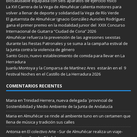
biosaludable equipada con seis aparatos de ejercicio físico
La XVI Carrera de la Vega de Almuñécar calienta motores para
volver a llenar de deporte y solidaridad la Vega de Río Verde
El guitarrista de Almuñécar Ignacio González-Aurioles Rodríguez
gana el primer premio en la modalidad junior del XXIX Concurso
Internacional de Guitarra “Ciudad de Coria” 2026
Almuñécar refuerza la prevención de las agresiones sexistas
durante las Fiestas Patronales y se suma a la campaña estival de
la Junta contra la violencia de género
Santo Gozo, nuevo establecimiento de comida para llevar en La
Herradura
Juanlu Montoya y la Comparsa de Martínez Ares estarán en el 9
Festival Noches en el Castillo de La Herradura 2026
COMENTARIOS RECIENTES
Maria
en
Trinidad Herrera, nueva delegada `provincial de
Sostenibilidad y Medio Ambiente de la Junta de Andalucía
Maria
en
Almuñécar se rinde al ambiente tuno en un certamen que
llena de música y tradición sus calles
Antonia
en
El colectivo Arte –Sur de Almuñécar realiza un viaje-