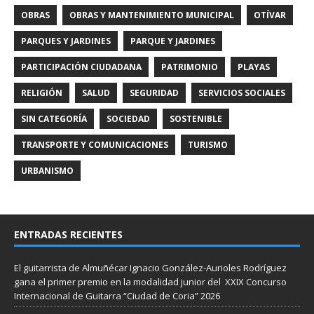
OBRAS
OBRAS Y MANTENIMIENTO MUNICIPAL
OTÍVAR
PARQUES Y JARDINES
PARQUE Y JARDINES
PARTICIPACIÓN CIUDADANA
PATRIMONIO
PLAYAS
RELIGIÓN
SALUD
SEGURIDAD
SERVICIOS SOCIALES
SIN CATEGORÍA
SOCIEDAD
SOSTENIBLE
TRANSPORTE Y COMUNICACIONES
TURISMO
URBANISMO
ENTRADAS RECIENTES
El guitarrista de Almuñécar Ignacio González-Aurioles Rodríguez
gana el primer premio en la modalidad junior del XXIX Concurso
Internacional de Guitarra “Ciudad de Coria” 2026