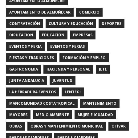
AYUNTAMIENTO ALMUÑECAR
AYUNTAMIENTO DE ALMUÑÉCAR
COMERCIO
CONTRATACIÓN
CULTURA Y EDUCACIÓN
DEPORTES
DIPUTACIÓN
EDUCACIÓN
EMPRESAS
EVENTOS Y FERIA
EVENTOS Y FERIAS
FIESTAS Y TRADICIONES
FORMACIÓN Y EMPLEO
GASTRONOMIA
HACIENDA Y PERSONAL
JETE
JUNTA ANDALUCIA
JUVENTUD
LA HERRADURA EVENTOS
LENTEGÍ
MANCOMUNIDAD COSTATROPICAL
MANTENIMIENTO
MAYORES
MEDIO AMBIENTE
MUJER E IGUALDAD
OBRAS
OBRAS Y MANTENIMIENTO MUNICIPAL
OTÍVAR
PARQUES Y JARDINES
PARQUE Y JARDINES