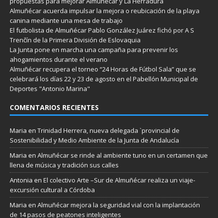
propuestas para mejorar Almuñécar y La Herradura
Almuñécar acuerda impulsar la mejora o reubicación de la playa
canina mediante una mesa de trabajo
El futbolista de Almuñécar Pablo González Juárez fichó por A S
Trenčín de la Primera División de Eslovaquia
La Junta pone en marcha una campaña para prevenir los
ahogamientos durante el verano
Almuñécar recupera el torneo “24 Horas de Fútbol Sala” que se
celebrará los días 22 y 23 de agosto en el Pabellón Municipal de
Deportes "Antonio Marina"
COMENTARIOS RECIENTES
Maria
en
Trinidad Herrera, nueva delegada `provincial de
Sostenibilidad y Medio Ambiente de la Junta de Andalucía
Maria
en
Almuñécar se rinde al ambiente tuno en un certamen que
llena de música y tradición sus calles
Antonia
en
El colectivo Arte –Sur de Almuñécar realiza un viaje-
excursión cultural a Córdoba
Maria
en
Almuñécar mejora la seguridad vial con la implantación
de 14 pasos de peatones inteligentes