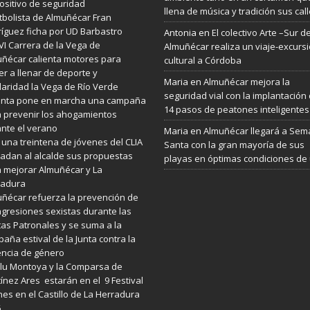
ositivo de seguridad
llena de música y tradición sus cal
utbolista de Almuñécar Fran
íguez ficha por UD Barbastro
Antonia
en
El colectivo Arte –Sur d
VI Carrera de la Vega de
Almuñécar realiza un viaje-excurs
ñécar calienta motores para
cultural a Córdoba
er a llenar de deporte y
Maria
en
Almuñécar mejora la
daridad la Vega de Río Verde
seguridad vial con la implantación
Junta pone en marcha una campaña
14 pasos de peatones inteligentes
 prevenir los ahogamientos
nte el verano
Maria
en
Almuñécar llegará a Se
 una treintena de jóvenes del CLIA
Santa con la gran mayoría de sus
ladan al alcalde sus propuestas
playas en óptimas condiciones de
 mejorar Almuñécar y La
radura
ñécar refuerza la prevención de
agresiones sexistas durante las
tas Patronales y se suma a la
aña estival de la Junta contra la
encia de género
lu Montoya y la Comparsa de
ínez Ares estarán en el 9 Festival
es en el Castillo de La Herradura
6