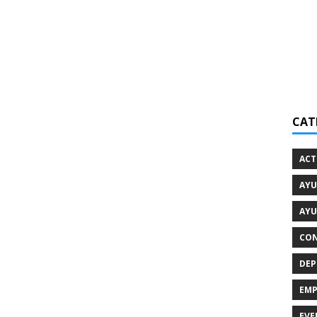
CAT
ACT
AYU
AYU
CON
DEP
EMP
EVE