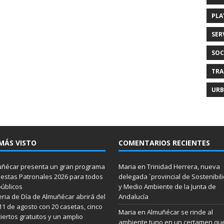
PLA
SER
SOC
TRA
URB
MÁS VISTO
COMENTARIOS RECIENTES
ñécar presenta un gran programa
Maria
en
Trinidad Herrera, nueva
iestas Patronales 2026 para todos
delegada `provincial de Sostenibil
públicos
y Medio Ambiente de la Junta de
eria de Día de Almuñécar abrirá del
Andalucía
 11 de agosto con 20 casetas, cinco
Maria
en
Almuñécar se rinde al
iertos gratuitos y un amplio
ambiente tuno en un certamen qu