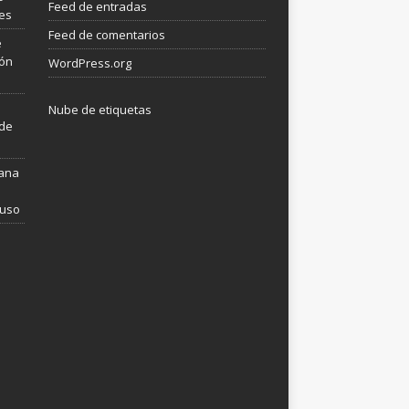
Feed de entradas
les
Feed de comentarios
e
ión
WordPress.org
Nube de etiquetas
 de
mana
 uso