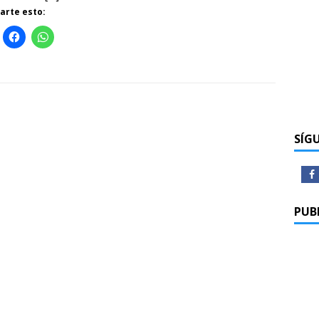
rte esto:
SÍG
PUB