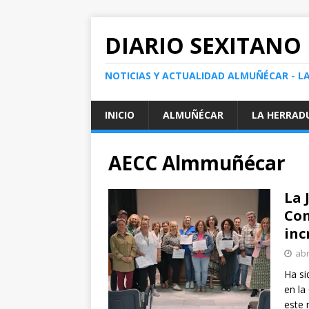
DIARIO SEXITANO
NOTICIAS Y ACTUALIDAD ALMUÑÉCAR - L
INICIO
ALMUÑÉCAR
LA HERRAD
AECC Almmuñécar
La 
Con
inc
abr
Ha si
en la
este 