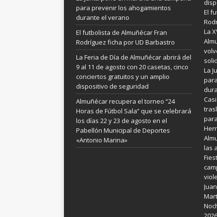
disp
para prevenir los ahogamientos
El f
durante el verano
Rodr
La X
El futbolista de Almuñécar Fran
Almu
Rodríguez ficha por UD Barbastro
volv
La Feria de Día de Almuñécar abrirá del
soli
9 al 11 de agosto con 20 casetas, cinco
La 
conciertos gratuitos y un amplio
para
dispositivo de seguridad
dura
Casi
Almuñécar recupera el torneo “24
tras
Horas de Fútbol Sala” que se celebrará
para
los días 22 y 23 de agosto en el
Her
Pabellón Municipal de Deportes
Almu
«Antonio Marina»
las 
Fies
camp
viol
Juan
Mart
Noch
202