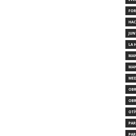
FOR
HAC
JUN
LA 
MAN
MAN
MED
OBR
OBR
OTÍ
PAR
PAR