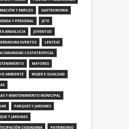
MACIÓN Y EMPLEO
GASTRONOMIA
IENDA Y PERSONAL
JETE
TA ANDALUCIA
JUVENTUD
HERRADURA EVENTOS
LENTEGÍ
COMUNIDAD COSTATROPICAL
TENIMIENTO
MAYORES
IO AMBIENTE
MUJER E IGUALDAD
AS
AS Y MANTENIMIENTO MUNICIPAL
VAR
PARQUES Y JARDINES
QUE Y JARDINES
TICIPACIÓN CIUDADANA
PATRIMONIO