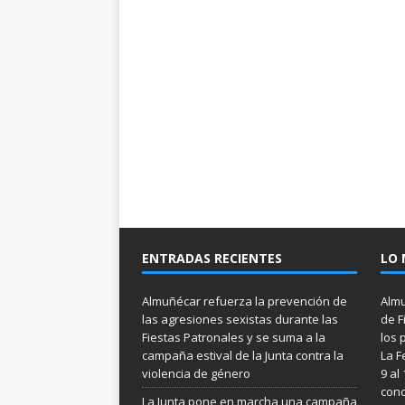
ENTRADAS RECIENTES
LO 
Almuñécar refuerza la prevención de
Almu
las agresiones sexistas durante las
de F
Fiestas Patronales y se suma a la
los 
campaña estival de la Junta contra la
La F
violencia de género
9 al
conc
La Junta pone en marcha una campaña