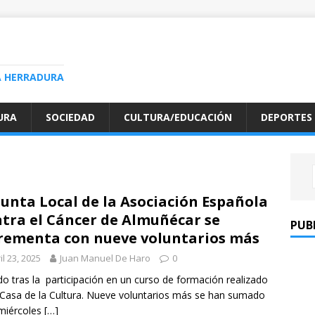
A HERRADURA
URA
SOCIEDAD
CULTURA/EDUCACIÓN
DEPORTES
Junta Local de la Asociación Española
tra el Cáncer de Almuñécar se
PUB
rementa con nueve voluntarios más
il 23, 2025
Juan Manuel De Haro
0
do tras la participación en un curso de formación realizado
 Casa de la Cultura. Nueve voluntarios más se han sumado
miércoles
[…]