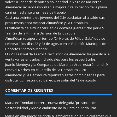
volver a llenar de deporte y solidaridad la Vega de Río Verde
Almuñécar acuerda impulsar la mejora o reubicación de la playa
canina mediante una mesa de trabajo
Casi una treintena de jóvenes del CLIA trasladan al alcalde sus
propuestas para mejorar Almuñécar y La Herradura
El futbolista de Almuñécar Pablo González Juárez fichó por A S
Trenčín de la Primera División de Eslovaquia
Almuñécar recupera el torneo “24 Horas de Fútbol Sala” que se
celebrará los días 22 y 23 de agosto en el Pabellón Municipal de
Deportes "Antonio Marina"
El XVIII Festival de Teatro Grecolatino de Almuñécar ha puesto a la
venta ya las entradas individuales para los espectáculos
Juanlu Montoya y la Comparsa de Martínez Ares estarán en el 9
Festival Noches en el Castillo de La Herradura 2026
Almuñécar y La Herradura repartirán gafas homologadas para
disfrutar con seguridad del eclipse solar del 12 de agosto
COMENTARIOS RECIENTES
Maria
en
Trinidad Herrera, nueva delegada `provincial de
Sostenibilidad y Medio Ambiente de la Junta de Andalucía
Maria
en
Almuñécar se rinde al ambiente tuno en un certamen que