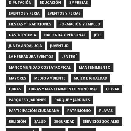
DIPUTACIÓN
EDUCACIÓN
EMPRESAS
EVENTOS Y FERIA
EVENTOS Y FERIAS
FIESTAS Y TRADICIONES
FORMACIÓN Y EMPLEO
GASTRONOMIA
HACIENDA Y PERSONAL
JETE
JUNTA ANDALUCIA
JUVENTUD
LA HERRADURA EVENTOS
LENTEGÍ
MANCOMUNIDAD COSTATROPICAL
MANTENIMIENTO
MAYORES
MEDIO AMBIENTE
MUJER E IGUALDAD
OBRAS
OBRAS Y MANTENIMIENTO MUNICIPAL
OTÍVAR
PARQUES Y JARDINES
PARQUE Y JARDINES
PARTICIPACIÓN CIUDADANA
PATRIMONIO
PLAYAS
RELIGIÓN
SALUD
SEGURIDAD
SERVICIOS SOCIALES