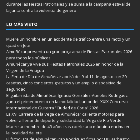
durante las Fiestas Patronales y se suma a la campaña estival de
la Junta contra la violencia de género
LO MÁS VISTO
Muere un hombre en un accidente de tráfico entre una moto y un
quad en Jete
Almuñécar presenta un gran programa de Fiestas Patronales 2026
para todos los públicos
Almuñécar ya vive sus Fiestas Patronales 2026 en honor de la
Virgen de la Antigua
La Feria de Día de Almuñécar abrirá del 9 al 11 de agosto con 20
casetas, cinco conciertos gratuitos y un amplio dispositivo de
seguridad
El guitarrista de Almuñécar Ignacio González-Aurioles Rodríguez
gana el primer premio en la modalidad junior del XXIX Concurso
Internacional de Guitarra “Ciudad de Coria” 2026
La XVI Carrera de la Vega de Almuñécar calienta motores para
volver a llenar de deporte y solidaridad la Vega de Río Verde
Muere un hombre de 49 años tras caerle una máquina encima en
la localidad de Jete
El futbolista de Almuñécar Fran Rodríguez ficha por UD Barbastro